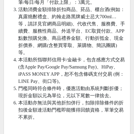
筆/每日/每月「付款上限」：3萬元。
活動消費金額排除折扣商品、菸品、櫃台酒(例如：
真露燒酎禮盒、約翰走路黑牌威士忌大700ml…
等，請詳見官網商品明細)、代收代售、服務費、手
續費、服務性商品、外送平台、EC取貨付款、APP
點數預購兌換、商品禮券金額、行動折抵金、現金
折價券、網購(含整買零取、萊購物、簡訊團購)
等。
本活動所指聯邦信用卡/金融卡，包含感應方式交易
(含Apple Pay/Google Pay/Samsung Pay)、HiPay、
iPASS MONEY APP，恕不包含條碼支付交易 (例：
LINE Pay、街口等)。
門檻同時符合條件時，優惠活動由系統判斷折優；
現折金額以元為單位，元以下尾數一律捨去。
本活動亦無法與其他折扣併行，扣除排除條件的折
扣後金額達活動門檻即能獲得回饋資格，單筆交易
不累折。