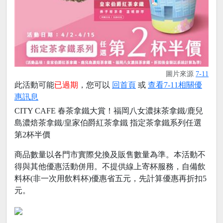
圖片來源
7-11
此活動可能
已過期
，您可以
回首頁
或
查看7-11相關優
惠訊息
CITY CAFE 春茶拿鐵大賞！福岡八女濃抹茶拿鐵/鹿兒
島濃焙茶拿鐵/皇家伯爵紅茶拿鐵 指定茶拿鐵系列任選
第2杯半價
商品數量以各門市實際兌換及販售數量為準。本活動不
得與其他優惠活動併用。不提供線上寄杯服務，自備飲
料杯(非一次用飲料杯)優惠省五元，先計算優惠再折扣5
元。