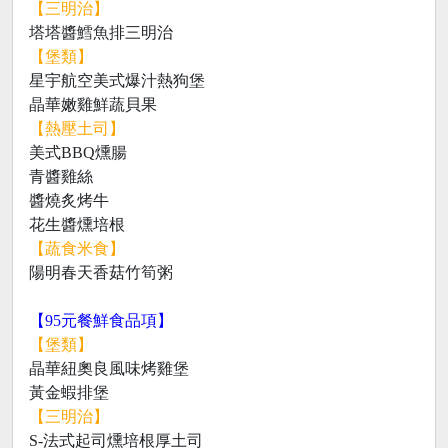
【三明治】
塔塔醬鱈魚排三明治
【堡類】
星宇航空美式爆汁熱狗堡
晶華嫩雞鮮蔬貝果
【熱壓土司】
美式BBQ燻腸
青醬雞絲
醬燒炙烤牛
花生醬燻培根
【蔬食米食】
陽明春天香菇竹筍粥
【95元餐鮮食品項】
【堡類】
晶華紐奧良風味烤雞堡
黃金蝦排堡
【三明治】
S-法式起司燻培根厚土司