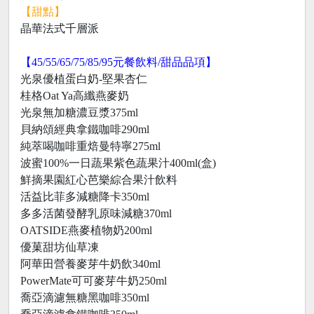
【甜點】
晶華法式千層派
【45/55/65/75/85/95元餐飲料/甜品品項】
光泉優植蛋白奶-堅果杏仁
桂格Oat Ya高纖燕麥奶
光泉無加糖濃豆漿375ml
貝納頌經典拿鐵咖啡290ml
純萃喝咖啡重焙曼特寧275ml
波蜜100%一日蔬果紫色蔬果汁400ml(盒)
鮮摘果園紅心芭樂綜合果汁飲料
活益比菲多減糖降卡350ml
多多活菌發酵乳原味減糖370ml
OATSIDE燕麥植物奶200ml
優菓甜坊仙草凍
阿華田營養麥芽牛奶飲340ml
PowerMate可可麥芽牛奶250ml
喬亞滴濾無糖黑咖啡350ml