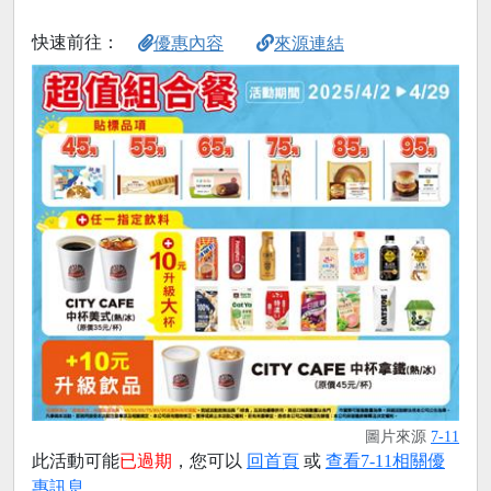
快速前往：
優惠內容
來源連結
圖片來源
7-11
此活動可能
已過期
，您可以
回首頁
或
查看7-11相關優
惠訊息