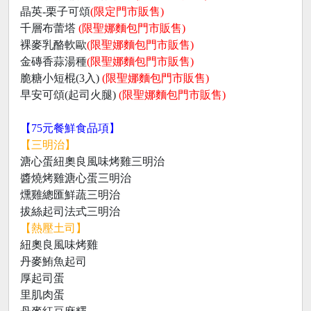
晶英-栗子可頌
(限定門市販售)
千層布蕾塔
(限聖娜麵包門市販售)
裸麥乳酪軟歐
(限聖娜麵包門市販售)
金磚香蒜湯種
(限聖娜麵包門市販售)
脆糖小短棍(3入)
(限聖娜麵包門市販售)
早安可頌(起司火腿)
(限聖娜麵包門市販售)
【75元餐鮮食品項】
【三明治】
溏心蛋紐奧良風味烤雞三明治
醬燒烤雞溏心蛋三明治
燻雞總匯鮮蔬三明治
拔絲起司法式三明治
【熱壓土司】
紐奧良風味烤雞
丹麥鮪魚起司
厚起司蛋
里肌肉蛋