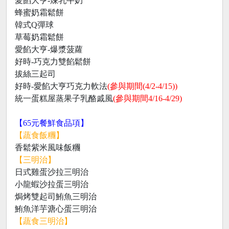
愛餡大亨-煉乳牛奶
蜂蜜奶霜鬆餅
韓式Q彈球
草莓奶霜鬆餅
愛餡大亨-爆漿菠蘿
好時-巧克力雙餡鬆餅
拔絲三起司
好時-愛餡大亨巧克力軟法
(參與期間(4/2-4/15))
統一蛋糕屋蒸果子乳酪戚風
(參與期間4/16-4/29)
【65元餐鮮食品項】
【蔬食飯糰】
香鬆紫米風味飯糰
【三明治】
日式雞蛋沙拉三明治
小龍蝦沙拉蛋三明治
焗烤雙起司鮪魚三明治
鮪魚洋芋溏心蛋三明治
【蔬食三明治】