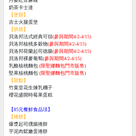
丹麥紅豆麻糬
奶茶卡士達
【堡類】
吉士火腿蛋堡
【烘焙】
貝洛邦法式經典可頌
(參與期間4/2-4/15)
貝洛邦核桃多穀物
(參與期間4/2-4/15)
貝洛邦荷蘭起司德腸
(參與期間4/2-4/15)
貝洛邦裸麥葡萄
(參與期間4/2-4/15)
乳酪核桃麵包
(限聖娜麵包門市販售)
堅果核桃麵包
(限聖娜麵包門市販售)
【甜點】
竹葉堂花生煉乳糰子
櫻花盛開時莓果蛋糕
【85元餐鮮食品項】
【捲餅】
爆漿起司燻腸捲餅
芋泥肉鬆嫩蛋捲餅