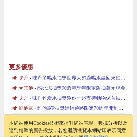
更多優惠
味丹
-
味丹多喝水抽獎世界太超過喝水鹼回來抽iPhone17
★其他
-
酷比涼抽獎90週年馬年限定版抽萬元現金
味丹
-
味丹竹炭水抽獎邀你一起支持動物保育抽2萬元旅遊金
維他露
-
維他露P抽獎經銷通路限定70周年開刮抽復古純金金幣
樂事
-
樂事抽獎球衣包活動抽日本來回機票
本網站使用Cookies技術來提升網站表現、數據分析以及
達到精準的廣告投放，若您繼續瀏覽本網站即表示同意