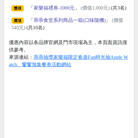
「
家樂福禮券-1000元
」
(價值1,000元)
(共3名)
獎項
「
乖乖食堂系列商品一箱(口味隨機)
」
(價值
獎項
540元)
(共10名)
優惠內容以各品牌官網及門市現場為主，本頁面資訊僅
供參考。
來源連結：
乖乖抽獎家樂福限定春遊Fun時光抽Apple W
atch、饗饗旭集餐券活動網站