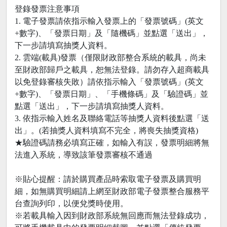
登錄發票注意事項
1. 電子發票請依指示輸入發票上的「發票號碼」(英文
+數字)、「發票日期」及「隨機碼」並點選「送出」，
下一步請填寫抽獎人資料。
2. 雲端(載具)發票（僅限財政部整合系統的載具，尚未
至財政部歸戶之載具，恕無法登錄。請勿存入超商載具
以免登錄審核失敗）請依指示輸入「發票號碼」(英文
+數字)、「發票日期」、「手機條碼」及「驗證碼」並
點選「送出」，下一步請填寫抽獎人資料。
3. 依指示輸入姓名及聯絡電話等抽獎人資料後點選「送
出」。(若抽獎人資料填寫不完全，將喪失抽獎資格)
★驗證碼請務必填寫正確，如輸入有誤，發票明細將無
法進入系統，導致該筆發票審核不通過
※貼心提醒：請於購買產品時索取電子發票及購買明
細，如無購買明細請上網至財政部電子發票整合服務平
台查詢列印，以便兌獎時使用。
※若載具輸入因到財政部系統無回應而無法登錄成功，