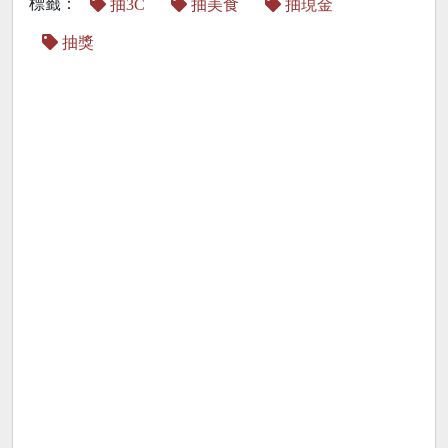
標籤：
抽3C
抽美食
抽現金
抽獎