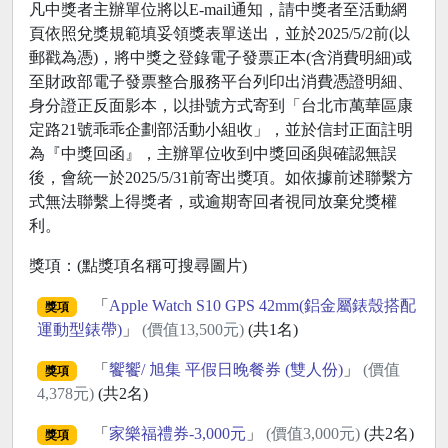
凡中獎者主辦單位將以E-mail通知，請中獎者至活動網
頁依照兌獎規範填妥領獎表單送出，並於2025/5/2前(以
郵戳為憑)，將中獎之登錄電子發票正本(含消費明細)或
至財政部電子發票整合服務平台列印出消費憑證明細、
身分證正反面影本，以掛號方式寄到「台北市萬華區康
定路21號乖乖企劃部活動小組收」，並於信封正面註明
為『中獎回函』，主辦單位收到中獎回函與確認無誤
後，會統一於2025/5/31前寄出獎項。如依據前述聯繫方
式無法聯繫上得獎者，或逾期寄回者視同放棄兌獎權
利。
獎項：(點獎項名稱可搜尋圖片)
「
Apple Watch S10 GPS 42mm(鋁金屬錶殼搭配
獎項
運動型錶帶)
」
(價值13,500元)
(共1名)
「
饗饗/ 旭集 平假日晚餐券 (雙人份)
」
(價值
獎項
4,378元)
(共2名)
「
家樂福禮券-3,000元
」
(價值3,000元)
(共2名)
獎項