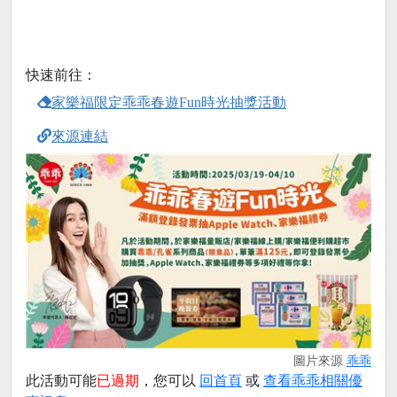
快速前往：
家樂福限定乖乖春遊Fun時光抽獎活動
來源連結
圖片來源
乖乖
此活動可能
已過期
，您可以
回首頁
或
查看乖乖相關優