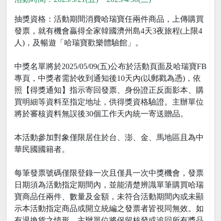
抽獎資格：活動期間消費哈瑞寶任兩件商品，上傳購買
發票，就有機會贏得全家韓國濟州島4天3夜旅程(上限4
人)，及暢遊「哈瑞寶歡樂體驗館」。
中獎名單將於2025/05/09(五)公布於活動頁面及哈瑞寶FB
專頁，中獎者需於收到通知後10天內(以郵戳為憑)，依
照【得獎通知】指示寄回發票、身份證正反面影本、購
買明細等資料至指定地址，供得獎資格驗證。主辦單位
將於審核資料無誤後30個工作天內統一寄送贈品。
本活動參加對象僅限居住於台、澎、金、馬地區且為中
華民國國籍者。
每筆發票號碼僅限登錄一次且僅具一次中獎機會，發票
日期須為活動指定期間內，並能清楚辨識單筆購買哈瑞
寶商品任兩件、數量及金額，未符合活動期間內或未顯
示本活動指定商品或開立統編之發票者皆視同無效。如
有退換貨之情形，主辦單位將保留核發或追回所有獎品