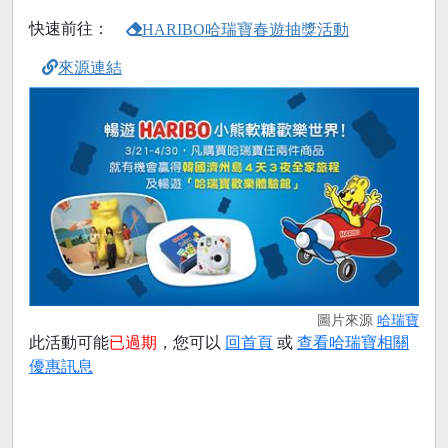
快速前往：
HARIBO哈瑞寶春遊抽獎活動
來源連結
圖片來源
哈瑞寶
此活動可能
已過期
，您可以
回首頁
或
查看哈瑞寶相關
優惠訊息