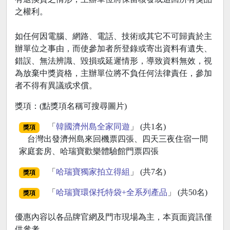
之權利。
如任何因電腦、網路、電話、技術或其它不可歸責於主
辦單位之事由，而使參加者所登錄或寄出資料有遺失、
錯誤、無法辨識、毀損或延遲情形，導致資料無效，視
為放棄中獎資格，主辦單位將不負任何法律責任，參加
者不得有異議或求償。
獎項：(點獎項名稱可搜尋圖片)
「
韓國濟州島全家同遊
」 (共1名)
獎項
台灣出發濟州島來回機票四張、四天三夜住宿一間
家庭套房、哈瑞寶歡樂體驗館門票四張
「
哈瑞寶獨家拍立得組
」 (共7名)
獎項
「
哈瑞寶環保托特袋+全系列產品
」 (共50名)
獎項
優惠內容以各品牌官網及門市現場為主，本頁面資訊僅
供參考。