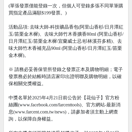
(單張發票僅能登錄一次，但個人可登錄多張不同單筆購
買指定產品滿額$199發票。)
活動品項: 去味大師-科技礦晶香包(阿里山香杉/日月潭紅
玉/苗栗金木樨)、去味大師竹木香擴香80ml (阿里山香杉/
日月潭紅玉/苗栗金木樨/宜蘭威士忌/杉林溪芬多精)、去
味大師竹木香補充品90ml (阿里山香杉/日月潭紅玉/苗栗
金木樨)。
※ 請務必妥善保管所登錄之發票正本及購物明細；電子
發票務必於結帳時請店家印出證明聯及購物明細，以確
保相關兌獎權益。
中獎名單於2025年4月21日前公告於【花仙子】官方粉
絲團(www.facebook.com/farcenttools)、官方網站-最新消
息(www.farcent.com.tw/news)，請參加者須主動上網查
詢，以保障自身權益。