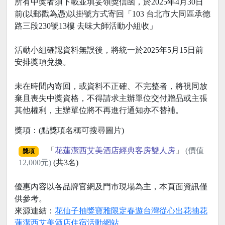
所有中獎者須下載並填妥領獎信函，於2025年4月30日
前(以郵戳為憑)以掛號方式寄回「103 台北市大同區承德
路三段230號13樓 去味大師活動小組收」
活動小組確認資料無誤後，將統一於2025年5月15日前
安排獎項兌換。
未在時間內寄回，或資料不正確、不完整者，將視同放
棄且喪失中獎資格，不得請求主辦單位交付贈品或主張
其他權利，主辦單位將不再進行通知亦不替補。
獎項：(點獎項名稱可搜尋圖片)
「
花蓮潔西艾美酒店經典客房雙人房
」
(價值
獎項
12,000元)
(共3名)
優惠內容以各品牌官網及門市現場為主，本頁面資訊僅
供參考。
來源連結：
花仙子抽獎寶雅限定春遊台灣從心出花抽花
蓮潔西艾美酒店住宿活動網站