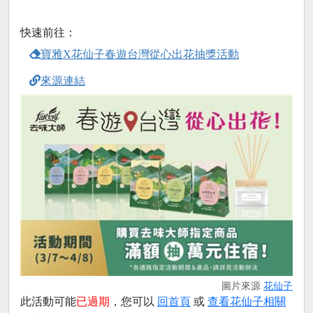
快速前往：
寶雅X花仙子春遊台灣從心出花抽獎活動
來源連結
圖片來源
花仙子
此活動可能
已過期
，您可以
回首頁
或
查看花仙子相關