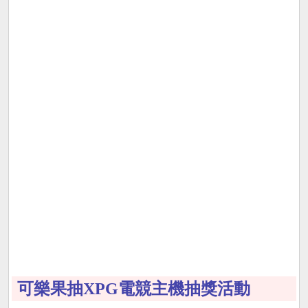
可樂果抽XPG電競主機抽獎活動