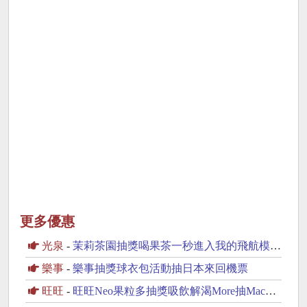
更多優惠
光泉
-
茉莉茶園抽獎喝果茶一秒進入我的飛航模式抽PS5
樂事
-
樂事抽獎球衣包活動抽日本來回機票
旺旺
-
旺旺Neo果粒多抽獎吸飲解渴More抽MacBook Neo