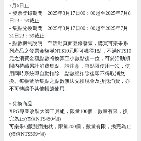
7月6日止
• 發票登錄期間：2025年3月17日00：00起至2025年7月8
日23：59截止
• 集點兌換期間：2025年3月17日00：00起至2025年7月
31日23：59截止
• 點數機制說明：至活動頁面登錄發票，購買可樂果系
列產品之發票金額滿NT$10元即可獲得1點，不滿NT$10
元之消費金額點數將換算至小數點後一位，可於活動期
間內持續累計消費集點。請注意，每點限使用一次，使
用同時系統即自動扣除，點數經扣除後即不得取消兌
換。每帳號所集點之點數無法兌換現金及折抵消費，亦
不可轉讓予其他帳號使用。
• 兌換商品
XPG專業改裝大師工具組，限量100個，數量有限，換
完為止(價值NT$450/個)
可樂果Q版雙面抱枕，限量200個，數量有限，換完為止
(價值NT$599/個)