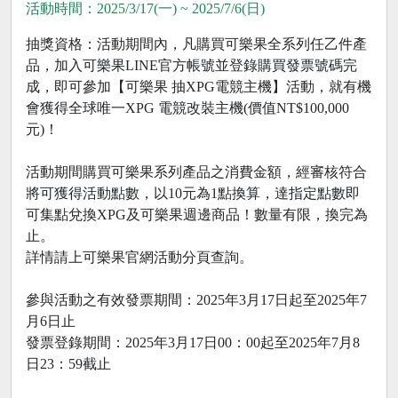
活動時間：2025/3/17(一) ~ 2025/7/6(日)
抽獎資格：活動期間內，凡購買可樂果全系列任乙件產
品，加入可樂果LINE官方帳號並登錄購買發票號碼完
成，即可參加【可樂果 抽XPG電競主機】活動，就有機
會獲得全球唯一XPG 電競改裝主機(價值NT$100,000
元)！
活動期間購買可樂果系列產品之消費金額，經審核符合
將可獲得活動點數，以10元為1點換算，達指定點數即
可集點兌換XPG及可樂果週邊商品！數量有限，換完為
止。
詳情請上可樂果官網活動分頁查詢。
參與活動之有效發票期間：2025年3月17日起至2025年7
月6日止
發票登錄期間：2025年3月17日00：00起至2025年7月8
日23：59截止