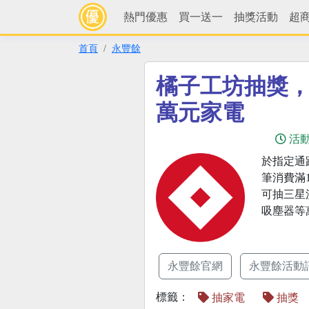
熱門優惠
買一送一
抽獎活動
超
首頁
永豐餘
橘子工坊抽獎
萬元家電
活
於指定通
筆消費滿
可抽三星洗
吸塵器等
永豐餘官網
永豐餘活動
標籤：
抽家電
抽獎