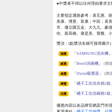
●中獎者不得以任何理由要求主
主要指定通路參考：喜互惠、
美康、博昱、富康；中區：喜
市、優立購五金、大九九、豪億
街、新高橋、康是美、寶雅、小
獎項：(點獎項名稱可搜尋圖片)
「
SAMSUNG洗衣機
頭獎
「
Bosch洗碗機
」
(價值
貳獎
「
Dyson吸塵器
」
(價值
叁獎
「
橘子工坊洗衣精2箱
肆獎
「
橘子工坊洗碗精1箱
伍獎
優惠內容以各品牌官網及門市
來源連結：
橘子工坊抽獎，品