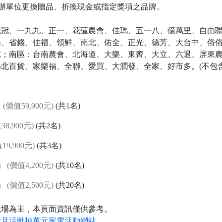
辦單位更換贈品、折換現金或指定獎項之品牌。
統冠、一九九、正一、花蓮農會、佳瑪、五一八、億萬里、自由
美、省錢、佳福、領鮮、南北、佑全、正光、德芳、大台中、俗
；南區：台南農會、北海道、大樂、東齊、大立、六退、屏東農會
北百貨、家樂福、全聯、愛買、大潤發、全家、好市多。(不包含
」
(價值59,900元)
(共1名)
38,900元)
(共2名)
19,900元)
(共3名)
」
(價值4,200元)
(共10名)
」
(價值2,500元)
(共20名)
現場為主，本頁面資訊僅供參考。
牌月活動抽萬元家電活動網站