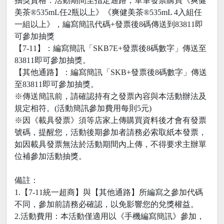
抽獎資格：活動期間至指定通路，單筆發票購買《爽健
美茶®535mL任2瓶以上》《爽健美茶®535mL 4入組任
一組以上》，編寫簡訊代碼+發票後8碼傳送到83811即
可參加抽獎
【7-11】：編寫簡訊「SKB7E+發票後8碼數字」傳送至
83811即可參加抽獎。
【其他通路】：編寫簡訊「SKB+發票後8碼數字」傳送
至83811即可參加抽獎。
※傳送簡訊前，請確認持有之發票內容與本活動辦法及
規定相符。(活動簡訊參加費用每則5元)
※因《載具發票》須等店家上傳購買資料後才會有發票
號碼，提醒您，活動後期參加者請務必索取紙本發票，
如因載具發票無法於活動期間內上傳，不得要求主辦單
位補參加活動抽獎。
備註：
1.【7-11統一超商】與【其他通路】所編寫之參加代碼
不同，參加前請務必確認，以免影響您的兌獎權益。
2.活動費用：本活動僅適用以《手機編寫簡訊》參加，