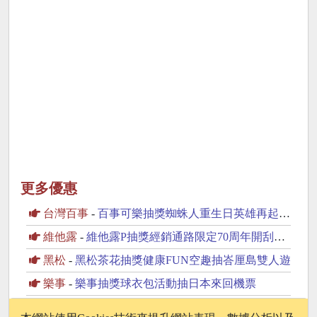
更多優惠
台灣百事
-
百事可樂抽獎蜘蛛人重生日英雄再起抽美國來回機票
維他露
-
維他露P抽獎經銷通路限定70周年開刮抽復古純金金幣
黑松
-
黑松茶花抽獎健康FUN空趣抽峇厘島雙人遊
樂事
-
樂事抽獎球衣包活動抽日本來回機票
味丹
-
味丹多喝水抽獎世界太超過喝水鹼回來抽iPhone17