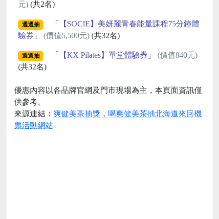
元)
(共2名)
「
【SOCIE】美妍麗青春能量課程75分鐘體
週週抽
驗券
」
(價值5,500元)
(共32名)
「
【KX Pilates】單堂體驗券
」
(價值840元)
週週抽
(共32名)
優惠內容以各品牌官網及門市現場為主，本頁面資訊僅
供參考。
來源連結：
爽健美茶抽獎，喝爽健美茶抽北海道來回機
票活動網站