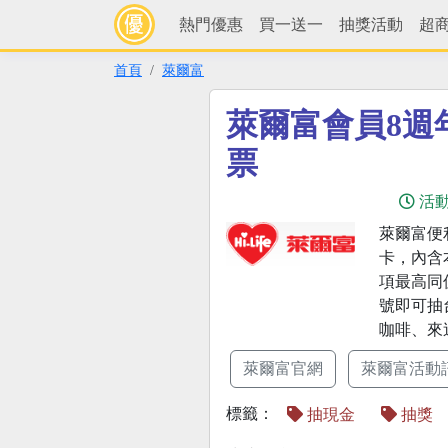
熱門優惠
買一送一
抽獎活動
超
首頁
萊爾富
萊爾富會員8週
票
活
萊爾富便利
卡，內含本
項最高同
號即可抽
咖啡、來
萊爾富官網
萊爾富活動
標籤：
抽現金
抽獎