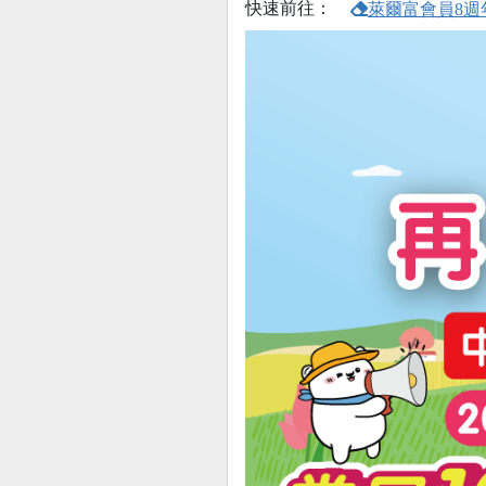
快速前往：
萊爾富會員8週