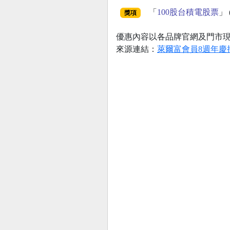
「
100股台積電股票
」 
獎項
優惠內容以各品牌官網及門市
來源連結：
萊爾富會員8週年慶