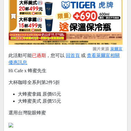
圖片來源
萊爾富
此活動可能
已過期
，您可以
回首頁
或
查看萊爾富相關
優惠訊息
Hi Cafe x 蜂蜜先生
大杯咖啡全系列第2件5折
大蜂蜜拿鐵 原價65元
大蜂蜜美式 原價55元
選用台灣龍眼蜂蜜