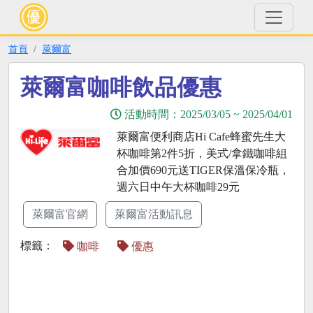
首頁
萊爾富
萊爾富咖啡飲品優惠
活動時間：
2025/03/05
~
2025/04/01
萊爾富便利商店Hi Cafe蜂蜜先生大
杯咖啡第2件5折，美式/拿鐵咖啡組
合加價690元送TIGER保溫保冷瓶，
週六日中午大杯咖啡29元
萊爾富官網
萊爾富活動訊息
標籤：
咖啡
優惠