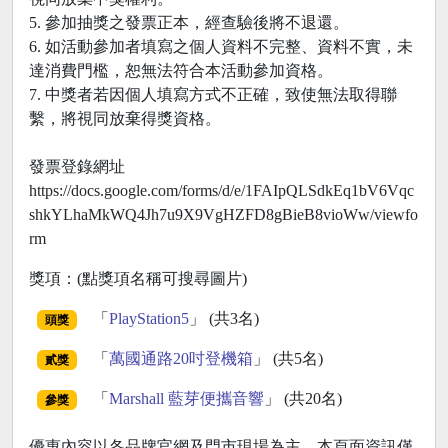
5. 參加抽獎之發票正本，經查驗後將不退還。
6. 如活動參加者填寫之個人資料不完整、資料不實，未
達消費門檻，恕無法符合本活動參加資格。
7. 中獎者若因個人填寫方式不正確，致使無法取得聯
繫，將視同放棄得獎資格。
發票登錄網址
https://docs.google.com/forms/d/e/1FAIpQLSdkEq1bV6Vqc
shkYLhaMkWQ4Jh7u9X9VgHZFD8gBieB8vioWw/viewfo
rm
獎項：(點獎項名稱可搜尋圖片)
「
PlayStation5
」 (共3名)
頭獎
「
萬國通路20吋登機箱
」 (共5名)
貳獎
「
Marshall 藍芽便攜音響
」 (共20名)
參獎
優惠內容以各品牌官網及門市現場為主，本頁面資訊僅