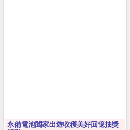
永備電池闔家出遊收穫美好回憶抽獎