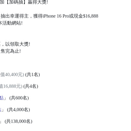
加【加碼抽】贏得大獎!
得主，獲得iPhone 16 Pro或現金$16,888
本活動網站!
，以領取大獎!
售完為止!
值40,400元)
(共1名)
值16,888元)
(共4名)
0點
」 (共600名)
點
」 (共4,000名)
」 (共138,000名)