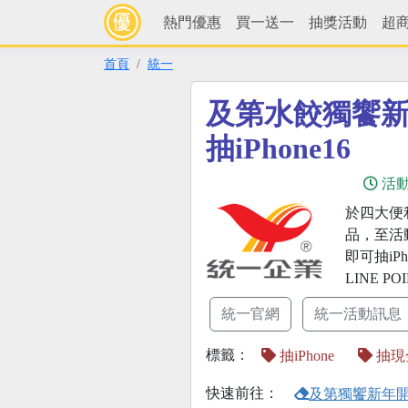
熱門優惠
買一送一
抽獎活動
超
首頁
統一
及第水餃獨饗
抽iPhone16
活
於四大便
品，至活
即可抽iPh
LINE P
統一官網
統一活動訊息
標籤：
抽iPhone
抽現
快速前往：
及第獨饗新年