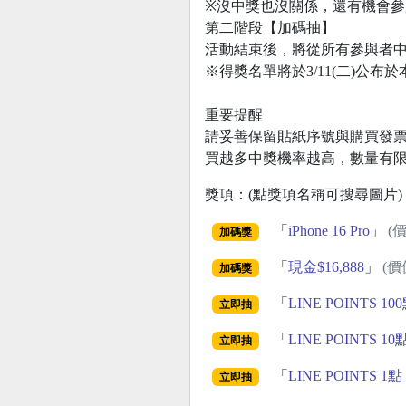
※沒中獎也沒關係，還有機會參
第二階段【加碼抽】
活動結束後，將從所有參與者中抽出幸運
※得獎名單將於3/11(二)公布於
重要提醒
請妥善保留貼紙序號與購買發票
買越多中獎機率越高，數量有限
獎項：(點獎項名稱可搜尋圖片)
「
iPhone 16 Pro
」
(價
加碼獎
「
現金$16,888
」
(價
加碼獎
「
LINE POINTS 10
立即抽
「
LINE POINTS 10
立即抽
「
LINE POINTS 1點
立即抽