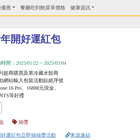
商優惠
餐廳吃到飽菜單價格
健康資訊
新年開好運紅包
動時間：
2025/01/22
~
2025/03/04
利超商購買及第冷藏水餃商
動網站輸入包裝活動貼紙序號
one 16 Pro、16888元現金、
OINTS等好禮
金
抽獎
開好運紅包立即抽抽獎活動
來源連結