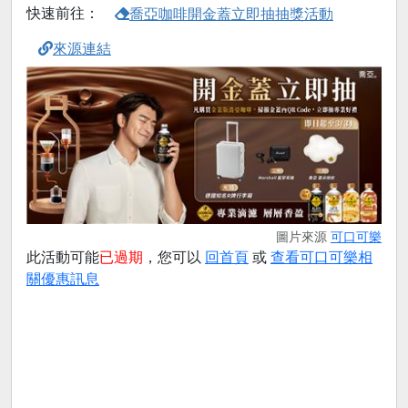
快速前往：
喬亞咖啡開金蓋立即抽抽獎活動
來源連結
圖片來源
可口可樂
此活動可能
已過期
，您可以
回首頁
或
查看可口可樂相
關優惠訊息