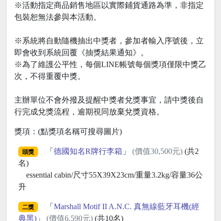
※活動指定商品銷售地區以實際鋪貨通路為準，非指定
包裝恕無法參與本活動。
※系統將自動隨機抽出中獎者，參加者輸入序號後，立
即會收到系統回覆《抽獎結果通知》。
※為了維護公平性，每個LINE帳號每個獎項僅限中獎乙
次，不得重覆中獎。
主辦單位不會外撥及提醒中獎者兌獎事宜，請中獎後自
行完成兌獎流程，逾期視同放棄兌獎資格。
獎項：(點獎項名稱可搜尋圖片)
「
德國知名R牌行李箱
」
(價值30,500元)
(共2
頭獎
名)
essential cabin/尺寸55X39X23cm/重量3.2kg/容量36公
升
「
Marshall Motif II A.N.C. 真無線藍牙耳機(經
二獎
典黑)
」
(價值6,590元)
(共10名)