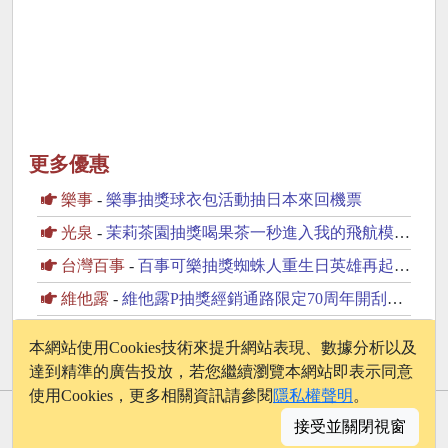
更多優惠
樂事
-
樂事抽獎球衣包活動抽日本來回機票
光泉
-
茉莉茶園抽獎喝果茶一秒進入我的飛航模式抽PS5
台灣百事
-
百事可樂抽獎蜘蛛人重生日英雄再起抽美國來回機票
維他露
-
維他露P抽獎經銷通路限定70周年開刮抽復古純金金幣
味丹
-
味丹竹炭水抽獎邀你一起支持動物保育抽2萬元旅遊金
本網站使用Cookies技術來提升網站表現、數據分析以及
達到精準的廣告投放，若您繼續瀏覽本網站即表示同意
使用Cookies，更多相關資訊請參閱
隱私權聲明
。
© 2026 - onelife.tw
接受並關閉視窗
│
版權聲明
│
隱私權政策
│
聯絡我們