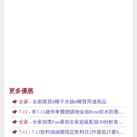
更多優惠
全家
-
全家購買if椰子水抽if椰寶周邊商品
7-11
-
來7-11繳停車費贈購物金抽Bose防水防塵藍芽喇叭
全家
-
全家抽獎Fun暑假全家超級配抽30份鮮食咖啡飲品
7-11
-
7-11飲料抽抽樂指定飲料任2件最低只要0元起