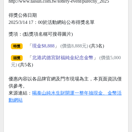
http://www.taisun.com.tw/lottery-event/purecny_2025
得獎公佈日期
2025/3/14 17：00於活動網站公布得獎名單
獎項：(點獎項名稱可搜尋圖片)
「
現金$8,888
」
(價值8,888元)
(共3名)
特獎
「
北港武德宮財福純金紀念金幣
」
(價值5,000
頭獎
元)
(共5名)
優惠內容以各品牌官網及門市現場為主，本頁面資訊僅
供參考。
來源連結：
喝泰山純水生財開運一整年抽現金、金幣活
動網站