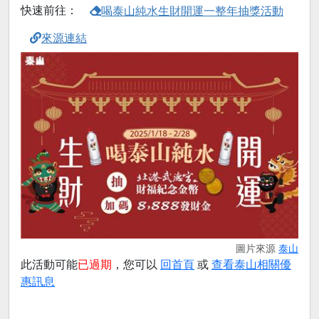
快速前往：
喝泰山純水生財開運一整年抽獎活動
來源連結
圖片來源
泰山
此活動可能
已過期
，您可以
回首頁
或
查看泰山相關優
惠訊息