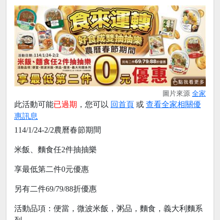
圖片來源
全家
此活動可能
已過期
，您可以
回首頁
或
查看全家相關優
惠訊息
114/1/24-2/2農曆春節期間
米飯、麵食任2件抽抽樂
享最低第二件0元優惠
另有二件69/79/88折優惠
活動品項：便當，微波米飯，粥品，麵食，義大利麵系