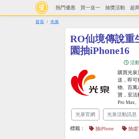
熱門優惠
買一送一
抽獎活動
超
首頁
光泉
RO仙境傳說重
園抽iPhone16
活
購買光泉
送，即可
物、百萬
寶，至活動
Pro Ma
光泉官網
光泉活動訊息
標籤：
抽iPhone
抽虛