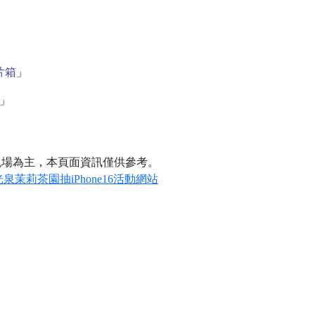
片箱
」
」
現場為主，本頁面資訊僅供參考。
泉茉莉茶園抽iPhone16活動網站