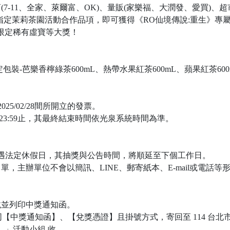
7-11、全家、萊爾富、OK)、量販(家樂福、大潤發、愛買)、
指定茉莉茶園活動合作品項，即可獲得《RO仙境傳說:重生》專
生》限定稀有虛寶等大獎！
裝-芭樂香檸綠茶600mL、熱帶水果紅茶600mL、蘋果紅茶600
 2025/02/28間所開立的發票。
03 23:59止，其最終結束時間依光泉系統時間為準。
名單。如遇法定休假日，其抽獎與公告時間，將順延至下個工作日。
，主辦單位不會以簡訊、LINE、郵寄紙本、E-mail或電話等
載並列印中獎通知函。
)，連同【中獎通知函】、【兌獎憑證】且掛號方式，寄回至 114 台北
生』」活動小組 收。