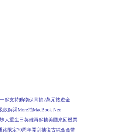
一起支持動物保育抽2萬元旅遊金
解渴More抽MacBook Neo
蛛人重生日英雄再起抽美國來回機票
通路限定70周年開刮抽復古純金金幣