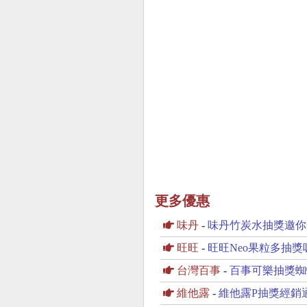
更多優惠
味丹
-
味丹竹炭水抽獎邀你
旺旺
-
旺旺Neo果粒多抽獎吸飲
台灣百事
-
百事可樂抽獎蜘
維他露
-
維他露P抽獎經銷