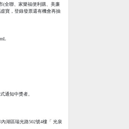
超市(全聯、家樂福便利購、美廉
屬虛寶，登錄發票還有機會再抽
mL
形式通知中獎者。
市內湖區瑞光路502號4樓「 光泉