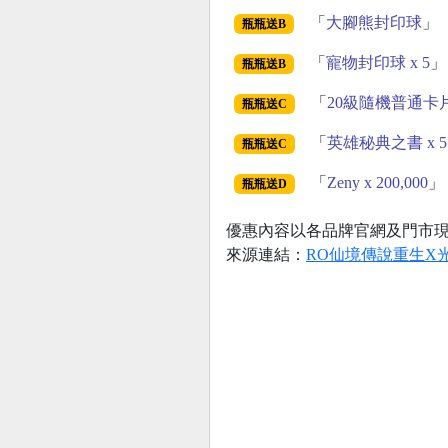
「
大腳熊封印球
」
瓶瓶送B
「
寵物封印球 x 5
」
瓶瓶送B
「
20級隨機普通卡
瓶瓶送C
「
英雄秘典之書 x 5
瓶瓶送C
「
Zeny x 200,000
」
瓶瓶送D
優惠內容以各品牌官網及門市
來源連結：
RO仙境傳說重生X光