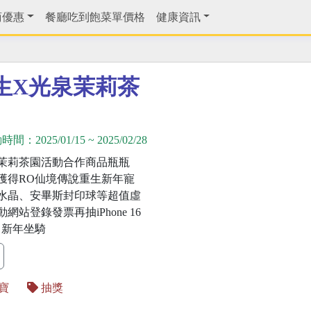
商優惠
餐廳吃到飽菜單價格
健康資訊
生X光泉茉莉茶
動時間：
2025/01/15
~
2025/02/28
茉莉茶園活動合作商品瓶瓶
獲得RO仙境傳說重生新年寵
水晶、安畢斯封印球等超值虛
網站登錄發票再抽iPhone 16
x、新年坐騎
寶
抽獎