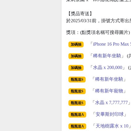
【獎品寄送】
於2025/03/31前，掛號方式
獎項：(點獎項名稱可搜尋圖片)
「
iPhone 16 Pro Max
加碼抽
「
稀有新年坐騎
」 (
加碼抽
「
水晶 x 200,000
」 (
加碼抽
「
稀有新年坐騎
」
瓶瓶送S
「
稀有新年寵物
」
瓶瓶送S
「
水晶 x 7,777,777
瓶瓶送S
「
安畢斯封印球
」
瓶瓶送A
「
天地樹露水 x 10
瓶瓶送A