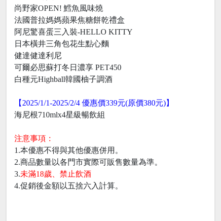
尚野家OPEN! 鱈魚風味燒
法國普拉媽媽蘋果焦糖餅乾禮盒
阿尼驚喜蛋三入裝-HELLO KITTY
日本橫井三角包花生點心麵
健達健達利尼
可爾必思蘇打冬日濃享 PET450
白種元Highball韓國柚子調酒
【2025/1/1-2025/2/4 優惠價339元(原價380元)】
海尼根710mlx4星級暢飲組
注意事項：
1.本優惠不得與其他優惠併用。
2.商品數量以各門市實際可販售數量為準。
3.
未滿18歲、禁止飲酒
4.促銷後金額以五捨六入計算。