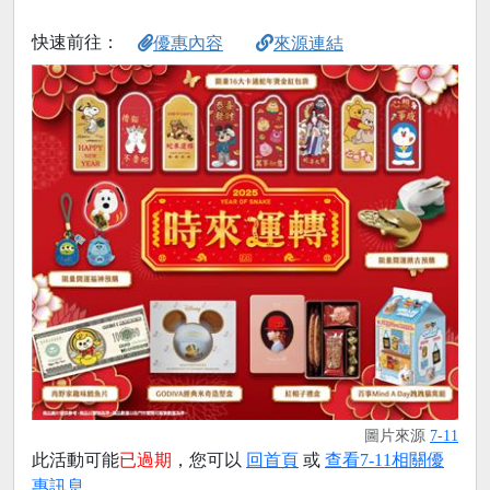
快速前往：
優惠內容
來源連結
圖片來源
7-11
此活動可能
已過期
，您可以
回首頁
或
查看7-11相關優
惠訊息