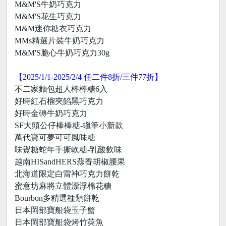
M&M'S牛奶巧克力
M&M'S花生巧克力
M&M迷你糖衣巧克力
MMs精選片裝牛奶巧克力
M&M'S脆心牛奶巧克力30g
【2025/1/1-2025/2/4 任二件8折/三件77折】
不二家麵包超人棒棒糖6入
好時紅石榴夾餡黑巧克力
好時金磚牛奶巧克力
SF大頭公仔棒棒糖-蠟筆小新款
萬代寶可夢可可風味糖
味覺糖蛇年手撕軟糖-乳酸飲味
越南HISandHERS蒜香胡椒腰果
北海道限定白雷神巧克力餅乾
蜜意坊麻將立體漂浮棉花糖
Bourbon多精選種類餅乾
日本岡部寶船袋玉子蟹
日本岡部寶船袋烤竹莢魚