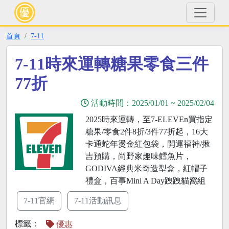
首頁
7-11
7-11時來運轉糖果零食三件
77折
活動時間：
2025/01/01
~
2025/02/04
2025時來運轉，至7-ELEVEn買指定
糖果/零食2件8折/3件77折起，16大
卡通蛇年燙金紅包袋，開運福神/揪
吉預購，尚野家趣味鱈魚片，
GODIVA經典米奇造型盒，紅帽子
禮盒，百事Mini A Day跩跩貓窩組
7-11官網
7-11活動訊息
標籤：
優惠