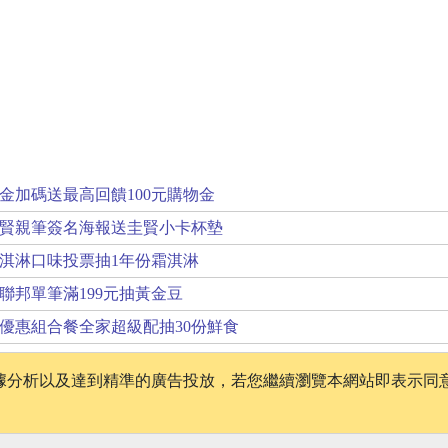
金加碼送最高回饋100元購物金
賢親筆簽名海報送圭賢小卡杯墊
淇淋口味投票抽1年份霜淇淋
聯邦單筆滿199元抽黃金豆
優惠組合餐全家超級配抽30份鮮食
、數據分析以及達到精準的廣告投放，若您繼續瀏覽本網站即表示同
│
版權聲明
│
隱私權政策
│