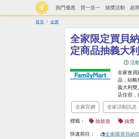
熱門優惠
買一送一
抽獎活動
超
首頁
全家
全家限定買貝納
定商品抽義大
活
全家會員
品，結帳
義大利雙
店住宿，
全家官網
全家活動訊息
標籤：
抽旅遊
抽獎
快速前往：
全家購買貝納