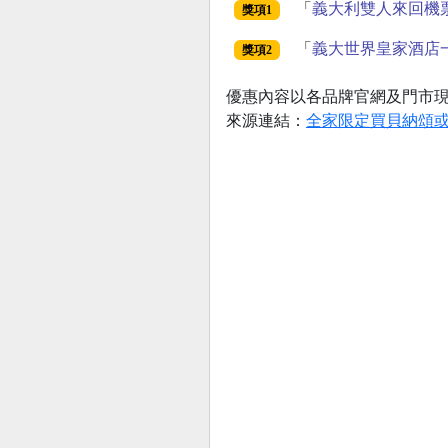
「
義大利雙人來回機
獎項1
「
義大世界皇家酒店
獎項2
優惠內容以各品牌官網及門市
來源連結：
全家限定買貝納頌