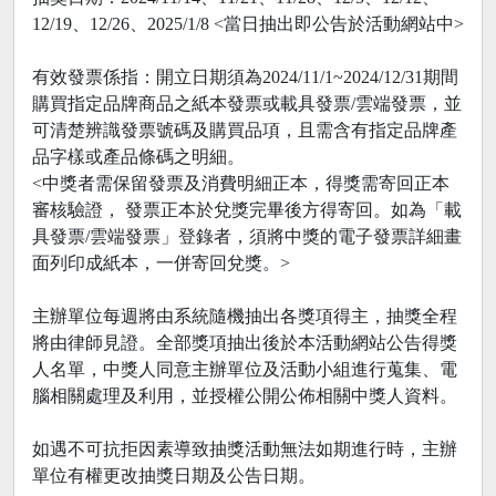
12/19、12/26、2025/1/8 <當日抽出即公告於活動網站中>
有效發票係指：開立日期須為2024/11/1~2024/12/31期間
購買指定品牌商品之紙本發票或載具發票/雲端發票，並
可清楚辨識發票號碼及購買品項，且需含有指定品牌產
品字樣或產品條碼之明細。
<中獎者需保留發票及消費明細正本，得獎需寄回正本
審核驗證， 發票正本於兌獎完畢後方得寄回。如為「載
具發票/雲端發票」登錄者，須將中獎的電子發票詳細畫
面列印成紙本，一併寄回兌獎。>
主辦單位每週將由系統隨機抽出各獎項得主，抽獎全程
將由律師見證。全部獎項抽出後於本活動網站公告得獎
人名單，中獎人同意主辦單位及活動小組進行蒐集、電
腦相關處理及利用，並授權公開公佈相關中獎人資料。
如遇不可抗拒因素導致抽獎活動無法如期進行時，主辦
單位有權更改抽獎日期及公告日期。