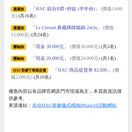
「
HAC 綜合B群+鋅錠 (半年份)
」
(價值1,600
週週抽
元)
(共16名)
「
Le Creuset 典藏媽咪鐵鍋 24cm
」
(價值
週週抽
15,000元)
(共24名)
「
現金 30,000元
」
(價值30,000元)
(共2名)
壓軸抽
「
現金 20,000元
」
(價值20,000元)
(共1名)
壓軸抽
「
HAC 商品提貨券 $2,000
」
(價
HAC官網下單限定禮
值2,000元)
(共10名)
優惠內容以各品牌官網及門市現場為主，本頁面資訊僅
供參考。
來源連結：
永信HAC保健儀式感抽iPhone16活動網站