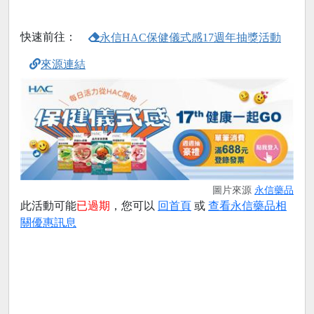
快速前往：
永信HAC保健儀式感17週年抽獎活動
來源連結
圖片來源
永信藥品
此活動可能
已過期
，您可以
回首頁
或
查看永信藥品相
關優惠訊息