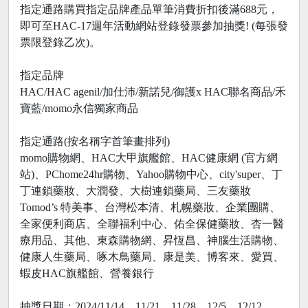
指定通路購買指定品牌產品單筆消費折扣後滿688元，
即可至HAC-17週年活動網站登錄發票參加抽獎! (每張發
票限登錄乙次)。
指定品牌
HAC/HAC agenil/加仕沛/新諾兒/御護x HAC聯名商品/禾
寶藍/momo永信獨家商品
指定通路(按名稱字首筆畫排列)
momo購物網、HAC大甲旗艦館、HAC健康網 (官方網
站)、PChome24hr購物、Yahoo購物中心、city'super、丁
丁連鎖藥妝、大潤發、大樹連鎖藥局、三友藥妝
Tomod’s 特美事、台灣松本清、札幌藥妝、企業團購、
全家便利商店、全聯福利中心、佑全保健藥妝、杏一醫
療用品、其他、東森購物網、昇恆昌、神腦生活購物、
健康人生藥局、啄木鳥藥局、康是美、博客來、愛買、
蝦皮HAC旗艦館、營養銀行
抽獎日期：2024/11/14、11/21、11/28、12/5、12/12、