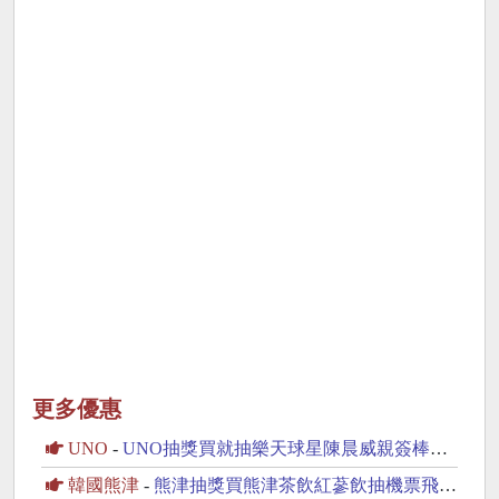
更多優惠
UNO
-
UNO抽獎買就抽樂天球星陳晨威親簽棒球周邊商品
韓國熊津
-
熊津抽獎買熊津茶飲紅蔘飲抽機票飛韓國賞櫻