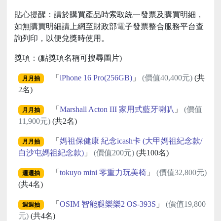
貼心提醒：請於購買產品時索取統一發票及購買明細，
如無購買明細請上網至財政部電子發票整合服務平台查
詢列印，以便兌獎時使用。
獎項：(點獎項名稱可搜尋圖片)
「
iPhone 16 Pro(256GB)
」
(價值40,400元)
(共
月月抽
2名)
「
Marshall Acton III 家用式藍牙喇叭
」
(價值
月月抽
11,900元)
(共2名)
「
媽祖保健康 紀念icash卡 (大甲媽祖紀念款/
月月抽
白沙屯媽祖紀念款)
」
(價值200元)
(共100名)
「
tokuyo mini 零重力玩美椅
」
(價值32,800元)
週週抽
(共4名)
「
OSIM 智能腿樂樂2 OS-393S
」
(價值19,800
週週抽
元)
(共4名)