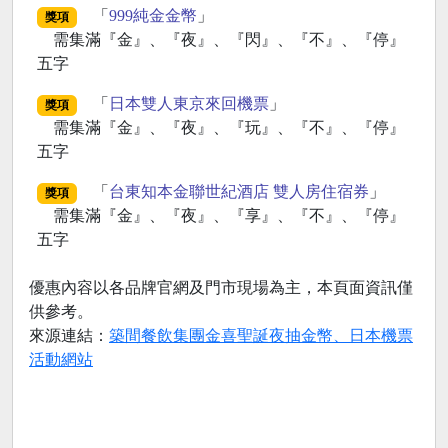
「
999純金金幣
」
獎項
需集滿『金』、『夜』、『閃』、『不』、『停』
五字
「
日本雙人東京來回機票
」
獎項
需集滿『金』、『夜』、『玩』、『不』、『停』
五字
「
台東知本金聯世紀酒店 雙人房住宿券
」
獎項
需集滿『金』、『夜』、『享』、『不』、『停』
五字
優惠內容以各品牌官網及門市現場為主，本頁面資訊僅
供參考。
來源連結：
築間餐飲集團金喜聖誕夜抽金幣、日本機票
活動網站