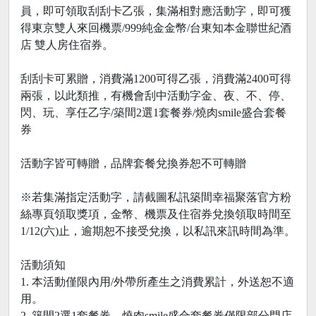
員，即可領取刮刮卡乙張，集滿相對應活動字，即可獲
得東京雙人來回機票/999純金金幣/台東知本金聯世紀酒
店 雙人房住宿券。
刮刮卡可累贈，消費滿1200可得乙張，消費滿2400可得
兩張，以此類推，有機會刮中活動字金、夜、不、停、
閃、玩、享任乙字/築間2選1套餐券/燒肉smile盛合套餐
券
活動字皆可轉贈，品牌套餐兌換券恕不可轉贈
※若集滿指定活動字，請截圖私訊築間幸福聚落官方粉
絲專頁領取獎項，金幣、機票及住宿券兌換領取時間至
1/12(六)止，逾期恕不接受兌換，以私訊來訊時間為準。
活動須知
1. 本活動僅限內用/外帶所產生之消費累計，外送恕不適
用。
2. 築間2選1套餐券、燒肉smile盛合套餐券僅限部分門店