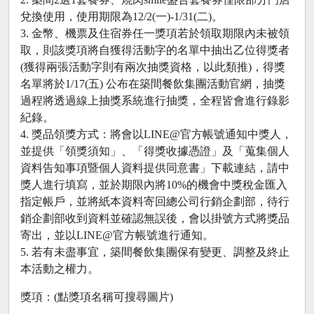
兌換使用，使用期限為12/2(一)-1/31(二)。
3. 金幣、機票及住宿券任一獎項若於領取期限內未被領
取，則該獎項將自獲得活動字的名單中抽出乙位得獎者
(獲得兩張活動字則有兩次抽獎資格，以此類推)，得獎
名單將於1/17(五) 公布在築間餐飲集團活動官網，抽獎
過程將透過線上抽獎系統進行抽獎，全程皆會進行錄影
紀錄。
4. 獎品領獎方式：將會以LINE@官方帳號通知中獎人，
並提供「領獎須知」、「得獎收據憑證」及「蒐集個人
資料告知事項暨個人資料提供同意書」下載連結，請中
獎人進行填寫，並於期限內將10%的機會中獎稅金匯入
指定帳戶，並將紙本資料寄回總公司行銷企劃部，待行
銷企劃部收到資料並確認無誤後，會以掛號方式將獎品
寄出，並以LINE@官方帳號進行通知。
5. 若有未盡事宜，築間餐飲集團保有變更、調整及終止
本活動之權力。
獎項：(點獎項名稱可搜尋圖片)