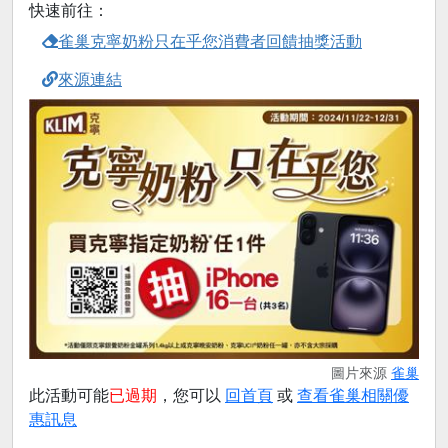
快速前往：
雀巢克寧奶粉只在乎您消費者回饋抽獎活動
來源連結
圖片來源
雀巢
此活動可能
已過期
，您可以
回首頁
或
查看雀巢相關優
惠訊息