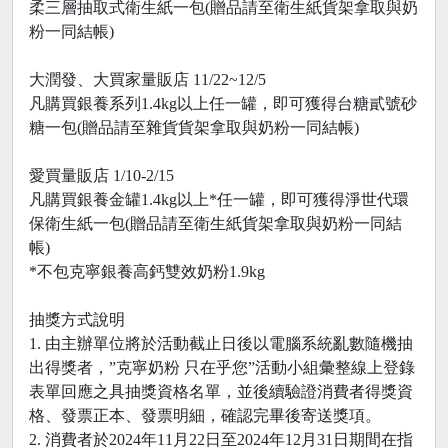
柔三層抽取式衛生紙一包(贈品請至衛生紙貨架拿取與奶
粉一同結帳)
大潤發、大買家量販店 11/22~12/5
凡購買銀養系列1.4kg以上任一罐，即可獲得台糖貳號砂
糖一包(贈品請至雜貨貨架拿取與奶粉一同結帳)
愛買量販店 1/10-2/15
凡購買銀養金罐1.4kg以上*任一罐，即可獲得淨世代環
保衛生紙一包(贈品請至衛生紙貨架拿取與奶粉一同結
帳)
*不包克寧銀養高鈣雙效奶粉1.9kg
抽獎方式說明
1. 由主辦單位將於活動截止日後以電腦系統亂數隨機抽
出得獎者，”克寧奶粉 只在乎您”活動小組彙整線上登錄
表單回應之具抽獎資格名單，並後續驗證消費者得獎資
格、發票正本、發票明細，確認完畢後寄送獎項。
2. 消費者於2024年11月22日至2024年12月31日期間在指