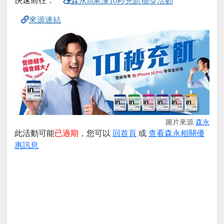
快速前往：
森永in果凍10秒充飢抽獎活動
來源連結
圖片來源
森永
此活動可能
已過期
，您可以
回首頁
或
查看森永相關優
惠訊息