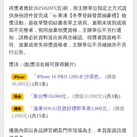
得獎者應於2025/02/07(五)前，按主辦單位指定之方式提
供身份證件並完成「in 果凍【冬季登錄發票抽豪禮】抽
獎活動」簽收單暨切結書表單之填寫。逾期未填寫或填
寫不完整者，視同放棄領獎資格，主辦單位不另行通
知，請務必於資料送出前再次確認。得獎者因資格不
符、放棄或喪失得獎資格者，主辦單位不另補抽亦不另
行公告。
獎項：(點獎項名稱可搜尋圖片)
「
iPhone 16 PRO 128GB 沙漠色
」
(價值
iPhone
36,900元)
(共1名)
「
新台幣10,000元
」
(價值10,000元)
(共3名)
現金
「
遠東SOGO百貨好禮即享券2,000元
」
(價值
禮券
2,000元)
(共15名)
優惠內容以各品牌官網及門市現場為主，本頁面資訊僅