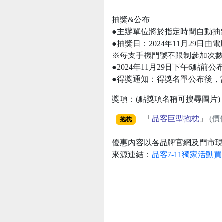
抽獎&公布
●主辦單位將於指定時間自動抽出
●抽獎日：2024年11月29日
※每支手機門號不限制參加次
●2024年11月29日下午6點
●得獎通知：得獎名單公布後，
獎項：(點獎項名稱可搜尋圖片)
「
品客巨型抱枕
」
(價
抱枕
優惠內容以各品牌官網及門市
來源連結：
品客7-11獨家活動