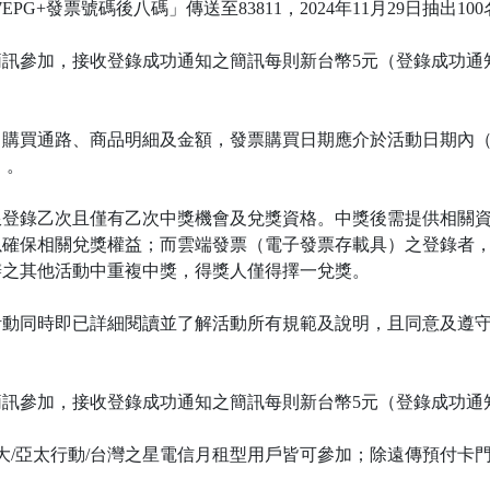
G+發票號碼後八碼」傳送至83811，2024年11月29日抽出10
訊參加，接收登錄成功通知之簡訊每則新台幣5元（登錄成功通
買通路、商品明細及金額，發票購買日期應介於活動日期內（2024
）。
限登錄乙次且僅有乙次中獎機會及兌獎資格。中獎後需提供相關
以確保相關兌獎權益；而雲端發票（電子發票存載具）之登錄者
辦之其他活動中重複中獎，得獎人僅得擇一兌獎。
活動同時即已詳細閱讀並了解活動所有規範及說明，且同意及遵
寫簡訊參加，接收登錄成功通知之簡訊每則新台幣5元（登錄成功
大哥大/亞太行動/台灣之星電信月租型用戶皆可參加；除遠傳預付