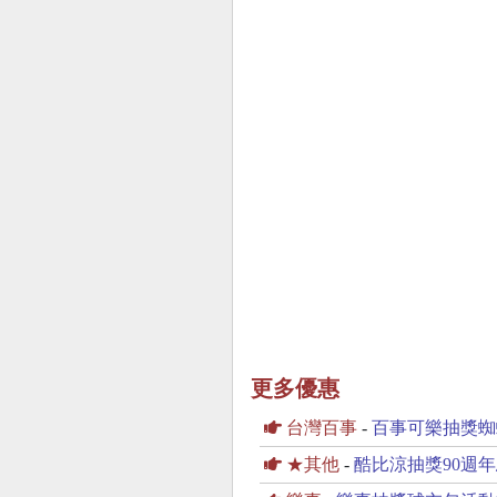
更多優惠
台灣百事
-
百事可樂抽獎蜘
★其他
-
酷比涼抽獎90週