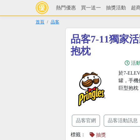
熱門優惠
買一送一
抽獎活動
超
首頁
品客
品客7-11獨家
抱枕
活
於7-EL
罐，手機
巨型抱枕
品客官網
品客活動訊息
標籤：
抽獎