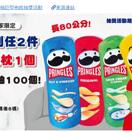
品客抽巨型抱枕抽獎活動
來源連結