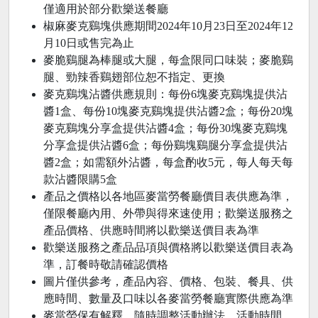
僅適用於部分歡樂送餐廳
椒麻麥克鷄塊供應期間2024年10月23日至2024年12
月10日或售完為止
麥脆鷄腿為棒腿或大腿，每盒限同口味裝；麥脆鷄
腿、勁辣香鷄翅部位恕不指定、更換
麥克鷄塊沾醬供應規則：每份6塊麥克鷄塊提供沾
醬1盒、每份10塊麥克鷄塊提供沾醬2盒；每份20塊
麥克鷄塊分享盒提供沾醬4盒；每份30塊麥克鷄塊
分享盒提供沾醬6盒；每份鷄塊鷄腿分享盒提供沾
醬2盒；如需額外沾醬，每盒酌收5元，每人每天每
款沾醬限購5盒
產品之價格以各地區麥當勞餐廳價目表供應為準，
僅限餐廳內用、外帶與得來速使用；歡樂送服務之
產品價格、供應時間將以歡樂送價目表為準
歡樂送服務之產品品項與價格將以歡樂送價目表為
準，訂餐時敬請確認價格
​圖片僅供參考，產品內容、價格、包裝、餐具、供
應時間、數量及口味以各麥當勞餐廳實際供應為準
麥當勞保有解釋、隨時調整活動辦法、活動時間、