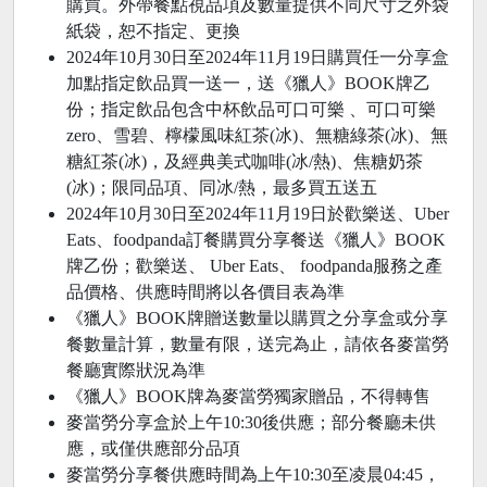
購買。外帶餐點視品項及數量提供不同尺寸之外袋
紙袋，恕不指定、更換​
2024年10月30日至2024年11月19日購買任一分享盒
加點指定飲品買一送一，送《獵人》BOOK牌乙
份；指定飲品包含中杯飲品可口可樂 、可口可樂
zero、雪碧、檸檬風味紅茶(冰)、無糖綠茶(冰)、無
糖紅茶(冰)，及經典美式咖啡(冰/熱)、焦糖奶茶
(冰)；限同品項、同冰/熱，最多買五送五
2024年10月30日至2024年11月19日於歡樂送、Uber
Eats、foodpanda訂餐購買分享餐送《獵人》BOOK
牌乙份；歡樂送、 Uber Eats、 foodpanda服務之產
品價格、供應時間將以各價目表為準
《獵人》BOOK牌贈送數量以購買之分享盒或分享
餐數量計算，數量有限，送完為止，請依各麥當勞
餐廳實際狀況為準
《獵人》BOOK牌為麥當勞獨家贈品，不得轉售
麥當勞分享盒於上午10:30後供應；部分餐廳未供
應，或僅供應部分品項
麥當勞分享餐供應時間為上午10:30至凌晨04:45，