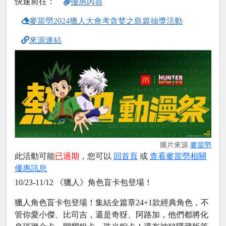
快速前往：
優惠內容
麥當勞2024獵人大會考貪婪之島篇抽獎活動
來源連結
圖片來源
麥當勞
此活動可能
已過期
，您可以
回首頁
或
查看麥當勞相關
優惠訊息
10/23-11/12 《獵人》角色盲卡包登場！
獵人角色盲卡包登場！集結全篇章24+1款經典角色，不
管你愛小傑、比司吉，還是奇犽、阿路加，他們都將化