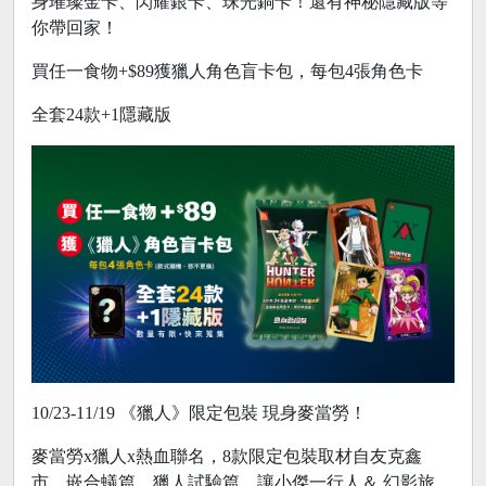
身璀璨金卡、閃耀銀卡、珠光銅卡！還有神秘隱藏版等
你帶回家！
買任一食物+$89獲獵人角色盲卡包，每包4張角色卡
全套24款+1隱藏版
10/23-11/19 《獵人》限定包裝 現身麥當勞！
麥當勞x獵人x熱血聯名，8款限定包裝取材自友克鑫
市、嵌合蟻篇、獵人試驗篇，讓小傑一行人＆ 幻影旅