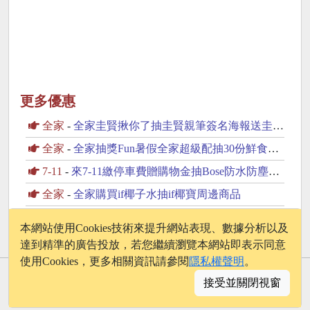
更多優惠
全家
-
全家圭賢揪你了抽圭賢親筆簽名海報送圭賢小卡杯墊
全家
-
全家抽獎Fun暑假全家超級配抽30份鮮食咖啡飲品
7-11
-
來7-11繳停車費贈購物金抽Bose防水防塵藍芽喇叭
全家
-
全家購買if椰子水抽if椰寶周邊商品
全家
-
全家兌中獎發票購物金加碼送最高回饋100元購物金
本網站使用Cookies技術來提升網站表現、數據分析以及
達到精準的廣告投放，若您繼續瀏覽本網站即表示同意
使用Cookies，更多相關資訊請參閱
隱私權聲明
。
© 2026 - onelife.tw
接受並關閉視窗
│
版權聲明
│
隱私權政策
│
聯絡我們