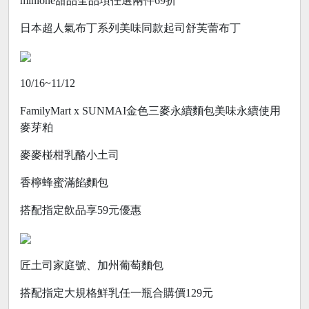
minione甜品全品項任選兩件69折
日本超人氣布丁系列美味同款起司舒芙蕾布丁
10/16~11/12
FamilyMart x SUNMAI金色三麥永續麵包美味永續使用
麥芽粕
麥麥椪柑乳酪小土司
香檸蜂蜜滿餡麵包
搭配指定飲品享59元優惠
匠土司家庭號、加州葡萄麵包
搭配指定大規格鮮乳任一瓶合購價129元