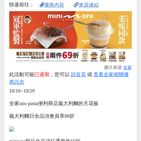
快速前往：
優惠內容
來源連結
圖片來源
全家
此活動可能
已過期
，您可以
回首頁
或
查看全家相關優
惠訊息
10/16~10/29
全家uno pasta便利商店義大利麵的天花板
義大利麵日全品項會員享88折