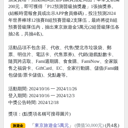
200元，即可獲得「P12預測晉級抽獎趣」1張抽獎券。
(結帳時需報會員或出示APP會員條碼)，投注預測2024
年世界棒球12強賽B組預賽晉級2支隊伍，最終將從B組
預賽晉級隊伍內，抽出東京旅遊金5萬元(2組晉級隊伍各
抽2名，共抽4名)。
活動品項不包含:菸、代收、代售(雙北市垃圾袋、郵
票、明信片、電話卡、代售票券)、代銷(遊戲點數卡、
隨買跨店取、Fami週期購、食食購、FamiNow、全家販
售之福袋卡、GiftCard、EC、全家行動購、儲值(Fami錢
包儲值/票卡儲值)、兌點趣等。
活動期間: 2024/10/16 一 2024/11/26
登入期間: 2024/10/16 一 2024/12/3
中獎公告時間: 2024/12/18
獎項：(點獎項名稱可搜尋圖片)
「
東京旅遊金5萬元
」
(價值50,000元)
(共4名)
旅遊金