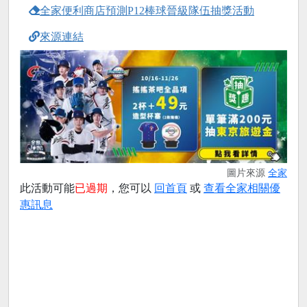
全家便利商店預測P12棒球晉級隊伍抽獎活動
來源連結
圖片來源
全家
此活動可能
已過期
，您可以
回首頁
或
查看全家相關優
惠訊息