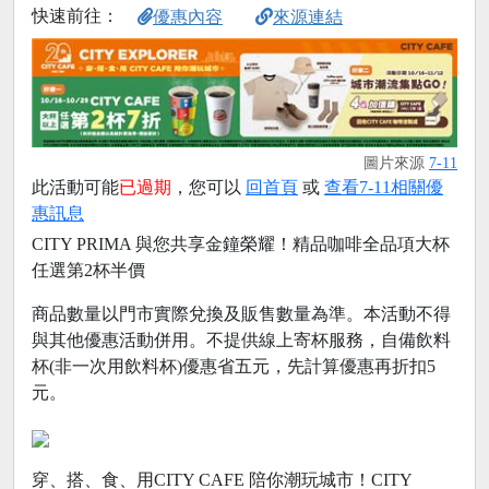
快速前往：
優惠內容
來源連結
圖片來源
7-11
此活動可能
已過期
，您可以
回首頁
或
查看7-11相關優
惠訊息
CITY PRIMA 與您共享金鐘榮耀！精品咖啡全品項大杯
任選第2杯半價
商品數量以門市實際兌換及販售數量為準。本活動不得
與其他優惠活動併用。不提供線上寄杯服務，自備飲料
杯(非一次用飲料杯)優惠省五元，先計算優惠再折扣5
元。
穿、搭、食、用CITY CAFE 陪你潮玩城市！CITY