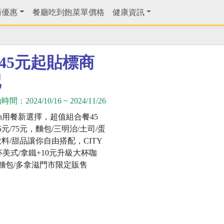
商優惠
餐廳吃到飽菜單價格
健康資訊
餐45元起貼標商
配
動時間：
2024/10/16
~
2024/11/26
VEn用餐新選擇，超值組合餐45
65元/75元，麵包/三明治/土司/蛋
飲料/甜品讓你自由搭配，CITY
杯美式/拿鐵+10元升級大杯咖
麵包/多拿滋門市限定販售