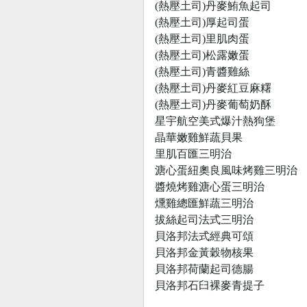
(熱壓土司)丹麥鮪魚起司
(熱壓土司)厚起司蛋
(熱壓土司)里肌肉蛋
(熱壓土司)松露嫩蛋
(熱壓土司)青醬雞絲
(熱壓土司)丹麥紅豆麻糬
(熱壓土司)丹麥葡萄奶酥
星宇航空美式爆汁熱狗堡
晶華嫩雞鮮蔬貝果
里肌百匯三明治
溏心蛋紐奧良風味烤雞三明治
醬燒烤雞溏心蛋三明治
燻雞總匯鮮蔬三明治
拔絲起司法式三明治
貝洛邦法式經典可頌
貝洛邦金黃穀物核果
貝洛邦荷蘭起司德腸
貝洛邦石臼裸麥青提子