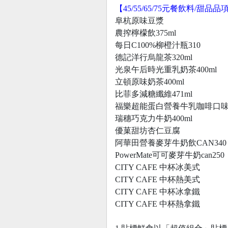
【45/55/65/75元餐飲料/甜品品
阜杭原味豆漿
農搾檸檬飲375ml
每日C100%柳橙汁瓶310
德記洋行烏龍茶320ml
光泉午后時光重乳奶茶400ml
立頓原味奶茶400ml
比菲多減糖纖維471ml
福樂超能蛋白營養牛乳咖啡口
瑞穗巧克力牛奶400ml
優菓甜坊杏仁豆腐
阿華田營養麥芽牛奶飲CAN340
PowerMate可可麥芽牛奶can250
CITY CAFE 中杯冰美式
CITY CAFE 中杯熱美式
CITY CAFE 中杯冰拿鐵
CITY CAFE 中杯熱拿鐵