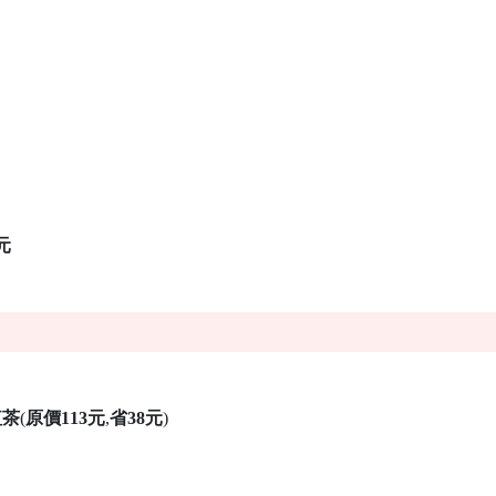
元
紅茶
(
原價113元
,
省38元
)