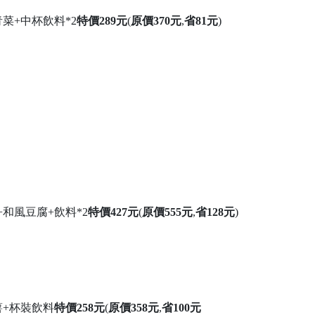
菜+中杯飲料*2
特價289元
(
原價370元
,
省81元
)
和風豆腐+飲料*2
特價427元
(
原價555元
,
省128元
)
薯+杯裝飲料
特價258元
(
原價358元
,
省100元