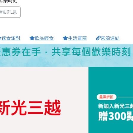
歡樂時刻
活動訊息
速食派對
飲品輕食
生活電商
來源連結