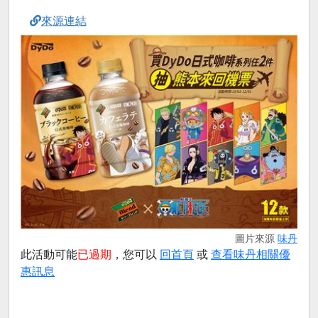
來源連結
圖片來源
味丹
此活動可能
已過期
，您可以
回首頁
或
查看味丹相關優
惠訊息