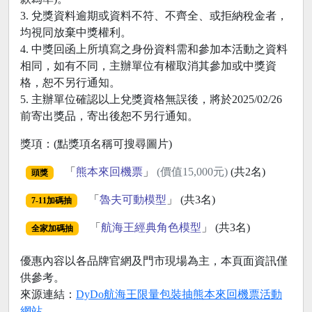
3. 兌獎資料逾期或資料不符、不齊全、或拒納稅金者，
均視同放棄中獎權利。
4. 中獎回函上所填寫之身份資料需和參加本活動之資料
相同，如有不同，主辦單位有權取消其參加或中獎資
格，恕不另行通知。
5. 主辦單位確認以上兌獎資格無誤後，將於2025/02/26
前寄出獎品，寄出後恕不另行通知。
獎項：(點獎項名稱可搜尋圖片)
「
熊本來回機票
」
(價值15,000元)
(共2名)
頭獎
「
魯夫可動模型
」 (共3名)
7-11加碼抽
「
航海王經典角色模型
」 (共3名)
全家加碼抽
優惠內容以各品牌官網及門市現場為主，本頁面資訊僅
供參考。
來源連結：
DyDo航海王限量包裝抽熊本來回機票活動
網站