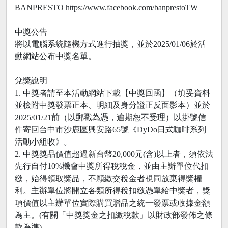
BANPRESTO https://www.facebook.com/banprestoTW
中獎公告
將以電腦系統隨機方式進行抽獎，並於2025/01/06於活
動網站公布中獎名單。
兌獎說明
1. 中獎者請至本活動網站下載【中獎回函】（填妥資料
並檢附中獎發票正本、明細及身分證正反面影本）並於
2025/01/21前（以郵戳為憑，逾期恕不受理）以掛號信
件寄回台中市沙鹿區興安路65號《DyDo日式咖啡系列
活動小組收》。
2. 中獎獎品價值超過新台幣20,000元(含)以上者，須依法
先行自付10%機會中獎所得稅稅金，並由主辦單位代扣
繳，始得領取獎品，不願繳交稅金者視同放棄得獎權
利。主辦單位將開立各類所得稅扣繳憑單給中獎者，獎
項價值以主辦單位實際購買贈品之統一發票或收據金額
為主。(有關「中獎獎金之扣繳稅款」以財政部發佈之條
款為準)。