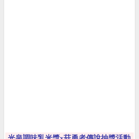
光泉調味乳米漿x菇勇者傳說抽獎活動