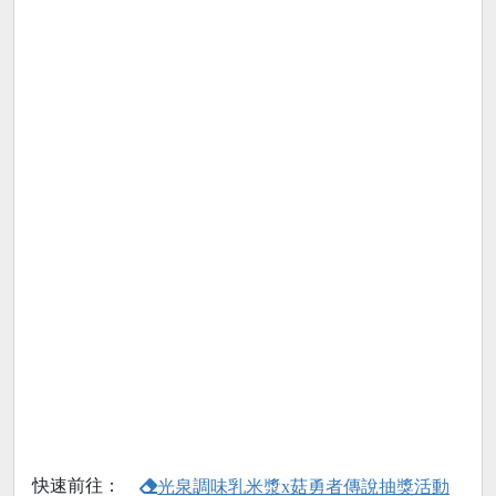
快速前往：
光泉調味乳米漿x菇勇者傳說抽獎活動