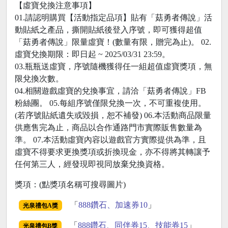
【虛寶兌換注意事項】
01.請認明購買【活動指定品項】貼有「菇勇者傳說」活
動貼紙之產品，撕開貼紙後登入序號，即可獲得超值
「菇勇者傳說」限量虛寶！(數量有限，贈完為止)。 02.
虛寶兌換期限：即日起 ~ 2025/03/31 23:59。
03.瓶瓶送虛寶，序號隨機獲得任一組超值虛寶獎項，無
限兌換次數。
04.相關遊戲虛寶的兌換事宜，請洽「菇勇者傳說」FB
粉絲團。 05.每組序號僅限兌換一次，不可重複使用。
(若序號貼紙遺失或毀損，恕不補發) 06.本活動商品限量
供應售完為止，商品以合作通路門市實際販售數量為
準。 07.本活動虛寶內容以遊戲官方實際提供為準，且
虛寶不得要求更換獎項或折換現金，亦不得將其轉讓予
任何第三人，經發現即視同放棄兌換資格。
獎項：(點獎項名稱可搜尋圖片)
「
888鑽石、加速券10
」
光泉禮包A獎
「
888鑽石、同伴券15、技能券15
」
光泉禮包B獎