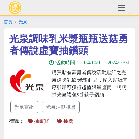
首頁
光泉
光泉調味乳米漿瓶瓶送菇勇
者傳說虛寶抽鑽頭
活動時間：
2024/10/01
~
2024/10/31
購買貼有菇勇者傳說活動貼紙之光
泉調味乳飲/米漿商品，輸入貼紙內
序號即可獲得超值限量虛寶，瓶瓶
抽光泉禮包S獎鎬子鑽頭
光泉官網
光泉活動訊息
標籤：
抽虛寶
抽獎