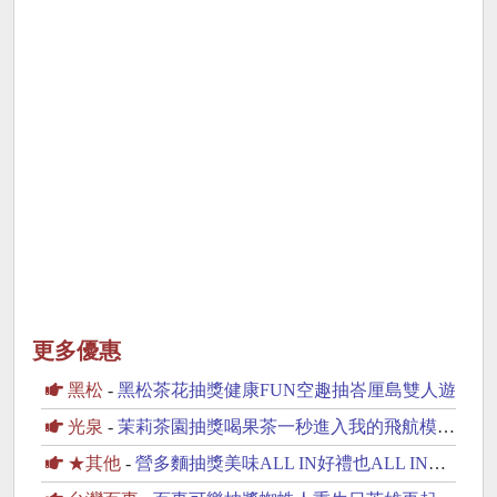
更多優惠
黑松
-
黑松茶花抽獎健康FUN空趣抽峇厘島雙人遊
光泉
-
茉莉茶園抽獎喝果茶一秒進入我的飛航模式抽PS5
★其他
-
營多麵抽獎美味ALL IN好禮也ALL IN抽iPhone17