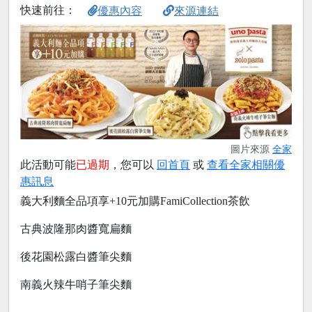
快速前往：
優惠內容
來源連結
圖片來源
全家
此活動可能
已過期
，您可以
回首頁
或
查看全家相關優
惠訊息
義大利麵全品項享+10元加購FamiCollection茶飲
古典波隆那肉醬寬扁麵
後花園松露白醬筆尖麵
南義火辣牛哨子筆尖麵