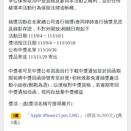
單位保有取消中獎資格及參與本活動之權利，並對任何
破壞本活動行為保留法律追蚸權。
抽獎活動在全家總公司進行抽獎(會同律師進行抽獎見證
及錄影存證，不對外開放)相關日期如下
活動日期 113/9/4 ~ 113/10/1
獎項投注日期 113/9/4 ~ 113/10/18
公布中獎名單 113/10/30
獎品寄送 113/11/29 寄出
中獎者可至中獎公布頁面自行下載中獎通知並於回函期
限前將中獎回函掛號寄至好賣+初秋煥新免運抽獎趣活
動小組收(郵戳為憑)，以便核對中獎資格，若逾期寄回
中獎通知信函，視同自放棄中獎權益
獎項：(點獎項名稱可搜尋圖片)
「
Apple iPhone15 pro 128G
」
(價值36,900元)
(共
1獎
1名)