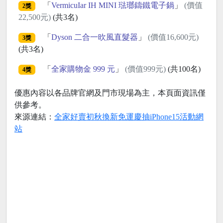
「
VermicuIar IH MINI 琺瑯鑄鐵電子鍋
」
(價值
2獎
22,500元)
(共3名)
「
Dyson 二合一欥風直髮器
」
(價值16,600元)
3獎
(共3名)
「
全家購物金 999 元
」
(價值999元)
(共100名)
4獎
優惠內容以各品牌官網及門市現場為主，本頁面資訊僅
供參考。
來源連結：
全家好賣初秋換新免運慶抽iPhone15活動網
站