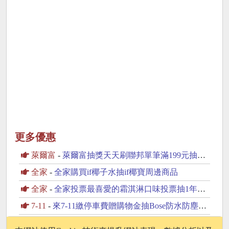
更多優惠
萊爾富
-
萊爾富抽獎天天刷聯邦單筆滿199元抽黃金豆
全家
-
全家購買if椰子水抽if椰寶周邊商品
全家
-
全家投票最喜愛的霜淇淋口味投票抽1年份霜淇淋
7-11
-
來7-11繳停車費贈購物金抽Bose防水防塵藍芽喇叭
7-11
-
7-11飲料抽抽樂指定飲料任2件最低只要0元起