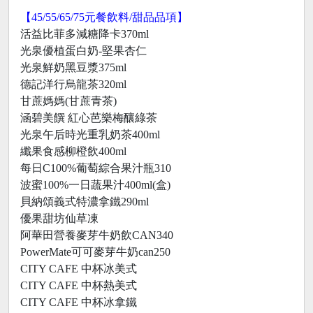
【45/55/65/75元餐飲料/甜品品項】
活益比菲多減糖降卡370ml
光泉優植蛋白奶-堅果杏仁
光泉鮮奶黑豆漿375ml
德記洋行烏龍茶320ml
甘蔗媽媽(甘蔗青茶)
涵碧美饌 紅心芭樂梅釀綠茶
光泉午后時光重乳奶茶400ml
纖果食感柳橙飲400ml
每日C100%葡萄綜合果汁瓶310
波蜜100%一日蔬果汁400ml(盒)
貝納頌義式特濃拿鐵290ml
優果甜坊仙草凍
阿華田營養麥芽牛奶飲CAN340
PowerMate可可麥芽牛奶can250
CITY CAFE 中杯冰美式
CITY CAFE 中杯熱美式
CITY CAFE 中杯冰拿鐵