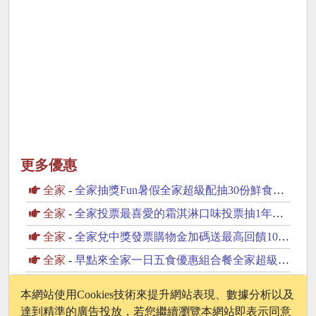
更多優惠
全家
-
全家抽獎Fun暑假全家超級配抽30份鮮食咖啡飲品
全家
-
全家投票最喜愛的霜淇淋口味投票抽1年份霜淇淋
全家
-
全家兌中獎發票購物金加碼送最高回饋100元購物金
全家
-
早點來全家一日五食優惠組合餐全家超級配抽30份鮮食
全家
-
全家購買if椰子水抽if椰寶周邊商品
本網站使用Cookies技術來提升網站表現、數據分析以及
達到精準的廣告投放，若您繼續瀏覽本網站即表示同意