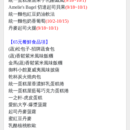
統一蛋糕屋蒸果子乳酪戚風
(9/18~10/1)
Amelie's Bagel 切達起司貝果
(9/18~10/1)
統一麵包紅豆奶油軟法
統一麵包奶香葡萄
(10/2-10/15)
丹麥起司火腿
(9/18~10/1)
【65元餐鮮食品項】
(蔬)松包子-招牌蔬食包
(蔬)香鬆紫米風味飯糰
金馬(蔬)香鬆紫米風味飯糰
御料小館夏威夷風味披薩
乾杯炭火燒肉包
統一蛋糕屋香濃鮮乳蛋糕捲
統一蛋糕屋藍莓巧克力蛋糕捲
一之軒-虎皮蛋糕
愛餡大亨-爆漿菠蘿
起司丹麥菠蘿
蜜紅豆丹麥
乳酪核桃軟歐