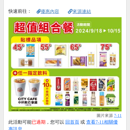
快速前往：
優惠內容
來源連結
圖片來源
7-11
此活動可能
已過期
，您可以
回首頁
或
查看7-11相關優
惠訊息