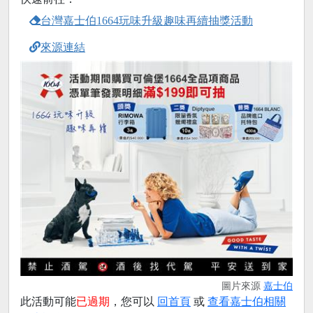
台灣嘉士伯1664玩味升級趣味再續抽獎活動
來源連結
圖片來源
嘉士伯
此活動可能
已過期
，您可以
回首頁
或
查看嘉士伯相關