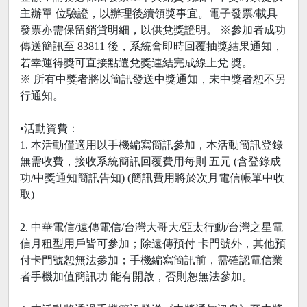
主辦單 位驗證，以辦理後續領獎事宜。電子發票/載具
發票亦需保留銷貨明細，以供兌獎證明。 ※參加者成功
傳送簡訊至 83811 後，系統會即時回覆抽獎結果通知，
若幸運得獎可直接點選兌獎連結完成線上兌 獎。
※ 所有中獎者將以簡訊發送中獎通知，未中獎者恕不另
行通知。
•活動資費：
1. 本活動僅適用以手機編寫簡訊參加，本活動簡訊登錄
無需收費，接收系統簡訊回覆費用每則 五元 (含登錄成
功/中獎通知簡訊告知) (簡訊費用將於次月電信帳單中收
取)
2. 中華電信/遠傳電信/台灣大哥大/亞太行動/台灣之星電
信月租型用戶皆可參加；除遠傳預付 卡門號外，其他預
付卡門號恕無法參加；手機編寫簡訊前，需確認電信業
者手機加值簡訊功 能有開啟，否則恕無法參加。