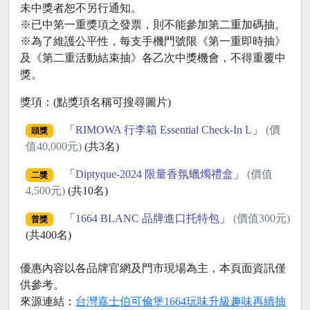
未中獎者恕不另行通知。
※已中第一重獎項之發票，則不能參加第二重加碼抽。
※為了維護公平性，每支手機門號限《第一重即時抽》
及《第二重活動結束抽》各乙次中獎機會，不得重覆中
獎。
獎項：(點獎項名稱可搜尋圖片)
「
RIMOWA 行李箱 Essential Check-In L
」
(價
頭獎
值40,000元)
(共3名)
「
Diptyque-2024 限量香氛蠟燭禮盒
」
(價值
二獎
4,500元)
(共10名)
「
1664 BLANC 品牌進口托特包
」
(價值300元)
普獎
(共400名)
優惠內容以各品牌官網及門市現場為主，本頁面資訊僅
供參考。
來源連結：
台灣嘉士伯可倫堡1664玩味升級趣味再續抽