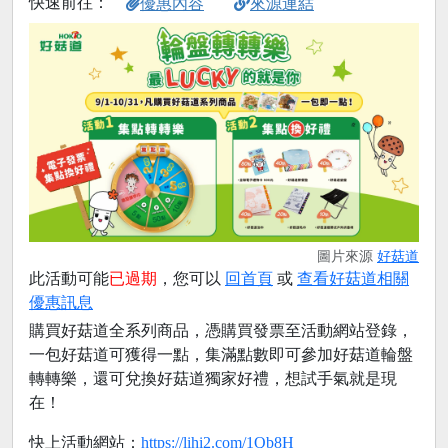
快速前往：
優惠內容
來源連結
圖片來源
好菇道
此活動可能
已過期
，您可以
回首頁
或
查看好菇道相關
優惠訊息
購買好菇道全系列商品，憑購買發票至活動網站登錄，
一包好菇道可獲得一點，集滿點數即可參加好菇道輪盤
轉轉樂，還可兌換好菇道獨家好禮，想試手氣就是現
在！
快上活動網站：
https://lihi2.com/1Qb8H