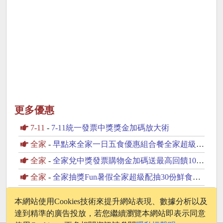
更多優惠
7-11
-
7-11統一發票中獎獎金加碼放大術
全家
-
早點來全家一日五食優惠組合餐全家超級配抽30份鮮食
全家
-
全家兌中獎發票購物金加碼送最高回饋100元購物金
全家
-
全家抽獎Fun暑假全家超級配抽30份鮮食咖啡飲品
萊爾富
-
萊爾富抽獎天天刷聯邦單筆滿199元抽黃金豆
本網站使用Cookies技術來提升網站表現、數據分析以及
達到精準的廣告投放，若您繼續瀏覽本網站即表示同意