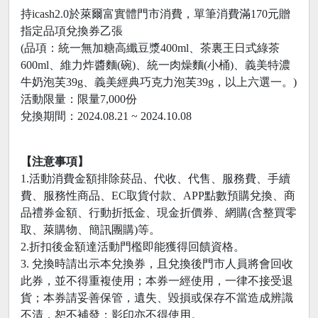
持icash2.0於萊爾富實體門市消費，單筆消費滿170元贈
指定品項兌換券乙張
(品項：統一無加糖高纖豆漿400ml、茶裏王日式綠茶
600ml、維力炸醬麵(碗)、統一肉燥麵(小桶)、義美特濃
牛奶泡芙39g、義美經典巧克力泡芙39g，以上六選一。)
活動限量：限量7,000份
兌換期間：2024.08.21 ~ 2024.10.08
【注意事項】
1.活動消費金額排除菸品、代收、代售、服務費、手續
費、服務性商品、EC取貨付款、APP點數預購兌換、商
品禮券金額、行動折抵金、現金折價券、網購(含整買零
取、萊購物、簡訊團購)等。
2.折扣後金額達活動門檻即能獲得回饋資格。
3. 兌換時請出示本兌換券，且兌換後門市人員將會回收
此券，並不得重複使用；本券一經使用，一律不接受退
貨；本券請妥善保管，遺失、毀損或保存不當造成辨識
不清，恕不補發；影印亦不得使用。