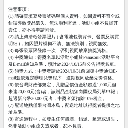
注意事項：
(1) 請確實填寫發票號碼與個人資料，如因資料不齊全或
錯誤導致獎品遺失、無法順利寄達，活動小組不負擔其
責任，亦不得申請補發。
(2) 請上傳清晰發票照片 ( 含電池包裝背卡、發票及購買
明細 )，如因照片模糊不清、無法辨別，視同無效。
(3) 每張發票限登錄一次，否則視同放棄抽獎資格。
(4) 中獎通知：得獎名單以活動小組於Panasonic活動平台
及E-mail通知為準，預計於2024/10/15前公告得獎名單。
(5) 領獎方式：中獎者請於2024/10/31前回覆中獎通知E-
mail並依規定辦理兌獎程序，逾期視同放棄兌獎資格。
(6) 依台灣財政部規定，凡贈品價值金額超過1,000元但
未達20,000元(含)者，該贈品金額須向國稅局列單申報；
超過新台幣20,000元者，中獎者須扣除10%稅金。
(7) 配送地點僅限台灣本島，配送地址以得獎者提供之地
址為準。
(8) 寄送過程中，如發生任何毀壞、錯遞、延遲或遺失，
然非活動小組疏失造成者，恕不負責。