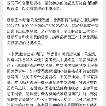
視同不符合活動資格，請於參加前確認是否符合活動參
與通路，以免影響您的中獎權益。
發票正本/明細為兌獎憑證，發票消費日期需在活動期間
2024/07/10 00:00 至2024/08/20 23:59內，請於結帳時告知
店家印出紙本發票。若存於載具，請上財政部二代電子
發票平台印出消費的發票，請務必保留正本中獎發票以
免影響您的兌獎權益。
《中獎通知/公布/簡訊》等皆非中獎憑證依據，為避免
因遺漏訊息等因素使中獎者喪失中獎權益，請參加者務
必至活動網站查詢中獎名單。中獎者仍需依兌獎流程寄
回兌獎資料，如中獎憑證經活動小組審核後不符合活動
規範者，視同不符合兌獎資格，不另行通知，不得有異
議。本活動將透過手機簡訊發送中獎通知，發送次數以
乙次為上限，若因個人因素無法確實接收者，主辦單位
恕不補發。請檢視手機內有無啟動過濾簡訊功能，部分
電信業者提供的「拒收企業簡訊」功能，也可能導致無
法正常接收簡訊，各家電信商的查詢及關閉流程可能不