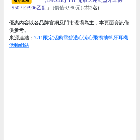
「
【1MORE】FIT 開放式運動藍牙耳機
藍芽耳機
S50 / EF906乙副
」
(價值6,980元)
(共2名)
優惠內容以各品牌官網及門市現場為主，本頁面資訊僅
供參考。
來源連結：
7-11限定活動雪碧透心涼心飛揚抽藍牙耳機
活動網站