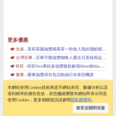
更多優惠
光泉
-
茉莉茶園抽獎喝果茶一秒進入我的飛航模式抽PS5
台灣百事
-
百事可樂抽獎蜘蛛人重生日英雄再起抽美國來回機票
旺旺
-
旺旺Neo果粒多抽獎吸飲解渴More抽MacBook Neo
樂事
-
樂事抽獎球衣包活動抽日本來回機票
★其他
-
營多麵抽獎美味ALL IN好禮也ALL IN抽iPhone17
本網站使用Cookies技術來提升網站表現、數據分析以及
達到精準的廣告投放，若您繼續瀏覽本網站即表示同意
使用Cookies，更多相關資訊請參閱
隱私權聲明
。
© 2026 - onelife.tw
接受並關閉視窗
│
版權聲明
│
隱私權政策
│
聯絡我們