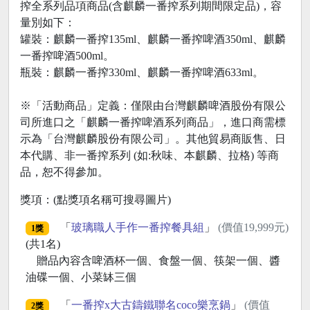
搾全系列品項商品(含麒麟一番搾系列期間限定品)，容
量別如下：
罐裝：麒麟一番搾135ml、麒麟一番搾啤酒350ml、麒麟
一番搾啤酒500ml。
瓶裝：麒麟一番搾330ml、麒麟一番搾啤酒633ml。
※「活動商品」定義：僅限由台灣麒麟啤酒股份有限公
司所進口之「麒麟一番搾啤酒系列商品」，進口商需標
示為「台灣麒麟股份有限公司」。其他貿易商販售、日
本代購、非一番搾系列 (如:秋味、本麒麟、拉格) 等商
品，恕不得參加。
獎項：(點獎項名稱可搜尋圖片)
「
玻璃職人手作一番搾餐具組
」
(價值19,999元)
1獎
(共1名)
贈品內容含啤酒杯一個、食盤一個、筷架一個、醬
油碟一個、小菜缽三個
「
一番搾x大古鑄鐵聯名coco樂烹鍋
」
(價值
2獎