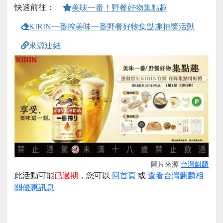
快速前往：
美味一番！野餐好物集點趣
KIRIN一番搾美味一番野餐好物集點趣抽獎活動
來源連結
圖片來源
台灣麒麟
此活動可能
已過期
，您可以
回首頁
或
查看台灣麒麟相
關優惠訊息