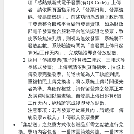
項「感熱紙新式電子發票(有QR Code)」上傳
者，請依照頁面指示輸入「發票日期、發票號
碼、發票隨機碼」。前述功能為透過財政部電
子發票整合服務平台驗證發票資訊，如為財政
部電子發票整合服務平台無法認證之發票，致
使系統無法判讀，則視為無效發票，系統將不
發放點數。系統驗證時間為「自發票上傳日起
算9個工作天內」。完成驗證即會發放點數。
採用「傳統發票(電子計算機二聯式、三聯式等
長條式發票)」上傳者請依照頁面指示，拍照上
傳發票完整發票。前述功能為人工驗證判讀。
重複拍照上傳兌換者，將以系統上傳時間優先
者為準。為確保權益，請保留登錄之發票正本
及購買明細以備查驗。自發票上傳日起算6個
工作天內，經驗證完成後即發放點數。
注意事項：若有發票存於載具內，請選擇「傳
統發票＆載具」上傳載具發票畫面
「集點送」之兌獎方式依各贈品所需之點數進行兌
換。獎項內容包含：一番搾圓筒燒烤爐、一番搾木