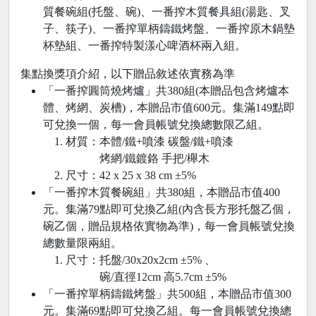
質餐碗組(托盤、碗)、一番搾木質餐具組(湯匙、叉
子、筷子)、一番搾單柄鑄鐵烤盤、一番搾原木鍋墊
杯墊組、一番搾特製漾心啤酒杯兩入組。
集點換
獎項介紹，以下贈品敘述依實務為準
「一番搾圓筒燒烤爐」
共380組(本贈品包含烤爐本
體、烤網、炭槽)，本贈品市值600元。集滿149點即
可兌換一個，每一會員帳號兌換總數限乙組。
材質：本體/鐵+噴漆 碳盤/鐵+噴漆
烤網/鐵鍍鉻 手把/櫸木
尺寸：42 x 25 x 38 cm ±5%
「一番搾木質餐碗組」
共380組，本贈品市值400
元。集滿79點即可兌換乙組(內含長方形托盤乙個，
碗乙個，贈品規格依實物為準)，每一會員帳號兌換
總數量限兩組。
尺寸：托盤/30x20x2cm ±5% 、
碗/直徑12cm 高5.7cm ±5%
「一番搾單柄鑄鐵烤盤」
共500組，本贈品市值300
元。集滿69點即可兌換乙組。每一會員帳號兌換總