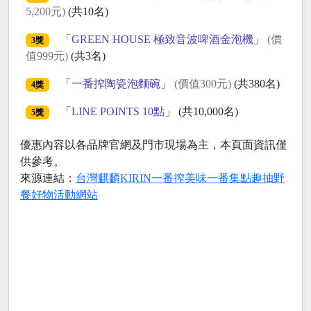
5,200元)
(共10名)
「
GREEN HOUSE 極致音波啤酒金泡機
」
(價
3獎
值999元)
(共3名)
「
一番搾陶瓷泡麵碗
」
(價值300元)
(共380名)
4獎
「
LINE POINTS 10點
」 (共10,000名)
5獎
優惠內容以各品牌官網及門市現場為主，本頁面資訊僅
供參考。
來源連結：
台灣麒麟KIRIN一番搾美味一番集點趣抽野
餐好物活動網站