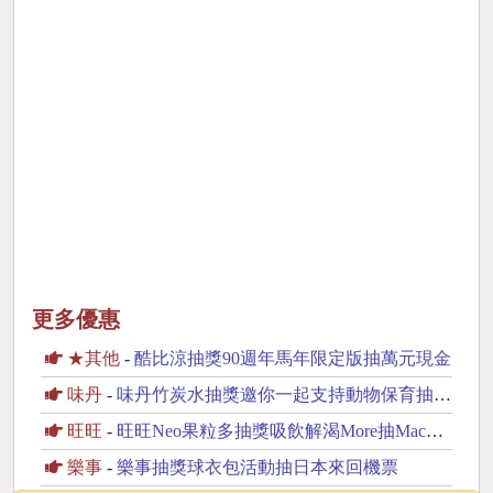
更多優惠
★其他
-
酷比涼抽獎90週年馬年限定版抽萬元現金
味丹
-
味丹竹炭水抽獎邀你一起支持動物保育抽2萬元旅遊金
旺旺
-
旺旺Neo果粒多抽獎吸飲解渴More抽MacBook Neo
樂事
-
樂事抽獎球衣包活動抽日本來回機票