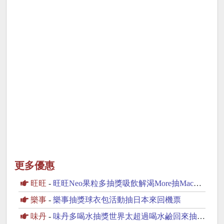
更多優惠
旺旺
-
旺旺Neo果粒多抽獎吸飲解渴More抽MacBook Neo
樂事
-
樂事抽獎球衣包活動抽日本來回機票
味丹
-
味丹多喝水抽獎世界太超過喝水鹼回來抽iPhone17