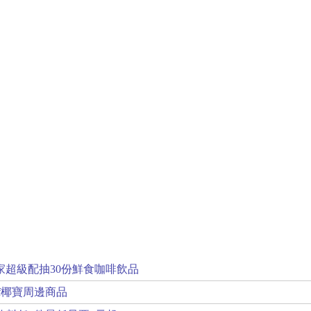
家超級配抽30份鮮食咖啡飲品
if椰寶周邊商品