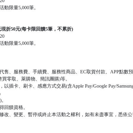
20
動限量5,000筆。
現折50元
(每卡限回饋5筆，不累折)
20
動限量5,000筆。
】
收代售、服務費、手續費、服務性商品、EC取貨付款、APP點數
整買零取、萊購物、簡訊團購)等。
卡、刷卡、感應方式交易(含Apple Pay/Google Pay/Sams
易
)。
獲得回饋資格。
有修改、變更、暫停或終止本活動之權利，如有未盡事宜，悉依