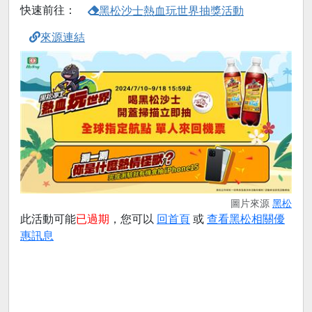
快速前往：
黑松沙士熱血玩世界抽獎活動
來源連結
圖片來源
黑松
此活動可能
已過期
，您可以
回首頁
或
查看黑松相關優
惠訊息