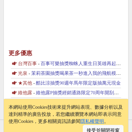
更多優惠
台灣百事
-
百事可樂抽獎蜘蛛人重生日英雄再起抽美國來回機票
光泉
-
茉莉茶園抽獎喝果茶一秒進入我的飛航模式抽PS5
★其他
-
酷比涼抽獎90週年馬年限定版抽萬元現金
維他露
-
維他露P抽獎經銷通路限定70周年開刮抽復古純金金幣
黑松
-
黑松茶花抽獎健康FUN空趣抽峇厘島雙人遊
本網站使用Cookies技術來提升網站表現、數據分析以及
達到精準的廣告投放，若您繼續瀏覽本網站即表示同意
使用Cookies，更多相關資訊請參閱
隱私權聲明
。
© 2026 - onelife.tw
接受並關閉視窗