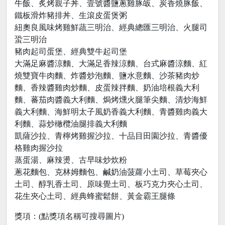
牛飯、炙烤親子丼、壹號醬鹽蔥雞豚皈、炭香燒豚飯、
鐵板滑炸豬排丼、生滾皮蛋煲粥
紐奧良風味烤雞鮮蔬三明治、經典總匯三明治、火腿司
蛩三明治
豬肉起司蛋堡、經典雙牛起司堡
大滿足麻醬涼麵、大滿足香辣涼麵、台式麻醬涼麵、紅
燒雙寶牛肉麵、炸醬炒泡麵、鹽水意麵、沙茶豬肉炒
麵、香辣醬雞肉炒麵、皮蛋辣拌麵、奶油培根義大利
麵、蕃茄肉醬義大利麵、焗烤燻火腿筆尖麵、清炒海鮮
義大利麵、海鮮明太子風奶香義大利麵、青醬雞肉義大
利麵、蒜炒橄欖油腿排義大利麵
凱薩沙拉、青檸烤雞握沙拉、十品目田園沙拉、青醬優
格雞肉握沙拉
蒸蛋湯、麻辣燙、古早味炒炊粉
蔥花麵包、克林姆麵包、鹹奶油菠蘿小土司、草莓夾心
土司、醇乳香土司、原味覺土司、板巧克力夾心土司、
花生夾心土司、經典蜂蜜鬆餅、黃金霸王腿條
獎項：(點獎項名稱可搜尋圖片)