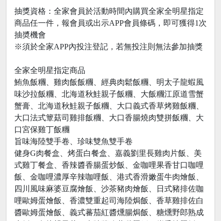
抽獎資格：全家會員於活動時間內購買全家全明星指定
商品任一件，報會員或出示APP會員條碼，即可獲得1次
抽奬機會
※須於全家APP內投注登記，若無投注則無法參加抽獎
全家全明星指定商品
鮪魚飯糰、雞肉飯飯糰、經典肉鬆飯糰、明太子龍蝦風
味沙拉飯糰、北海道秋鮭親子飯糰、大飯糰江原道雪蟹
蟹膏、北海道秋鮭親子飯糰、大口義式香草烤雞飯糰、
大口法式簟菇司雞排飯糰、大口香腸燒肉雙拼飯糰、大
口宮保雞丁飯糰
旨味海陸雙手卷、珍味雙魚雙手卷
健身G肉餐盒、烤蛋白餐盒、嘉義劉里長雞肉片飯、美
式雞丁餐盒、香辣醬香腸蛋炒飯、金咖哩果香甘口咖哩
飯、金咖哩濃厚辛辣咖哩飯、港式香滑嫩蛋牛肉燴飯、
四川風味麻婆豆腐燴飯、沙茶豬肉燴飯、日式豬排佐咖
哩歐姆蛋燴飯、香濃雙重起司海陸焗飯、香草雞排佐白
醬歐姆蛋燴飯、義式蕃茄紅醬燻腸焗飯、糖燻野郎熟成