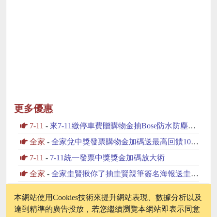
更多優惠
7-11
-
來7-11繳停車費贈購物金抽Bose防水防塵藍芽喇叭
全家
-
全家兌中獎發票購物金加碼送最高回饋100元購物金
7-11
-
7-11統一發票中獎獎金加碼放大術
全家
-
全家圭賢揪你了抽圭賢親筆簽名海報送圭賢小卡杯墊
全家
-
全家抽獎Fun暑假全家超級配抽30份鮮食咖啡飲品
本網站使用Cookies技術來提升網站表現、數據分析以及
達到精準的廣告投放，若您繼續瀏覽本網站即表示同意