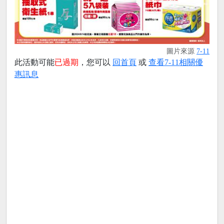
圖片來源
7-11
此活動可能
已過期
，您可以
回首頁
或
查看7-11相關優
惠訊息