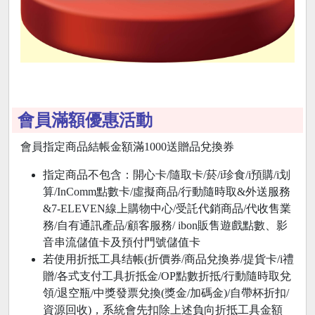
會員滿額優惠活動
會員指定商品結帳金額滿1000送贈品兌換券
指定商品不包含：開心卡/隨取卡/菸/i珍食/i預購/i划
算/InComm點數卡/虛擬商品/行動隨時取&外送服務
&7-ELEVEN線上購物中心/受託代銷商品/代收售業
務/自有通訊產品/顧客服務/ ibon販售遊戲點數、影
音串流儲值卡及預付門號儲值卡
若使用折抵工具结帳(折價券/商品兌換券/提貨卡/i禮
贈/各式支付工具折抵金/OP點數折抵/行動隨時取兌
領/退空瓶/中獎發票兌換(獎金/加碼金)/自帶杯折扣/
資源回收)，系統會先扣除上述負向折抵工具金額