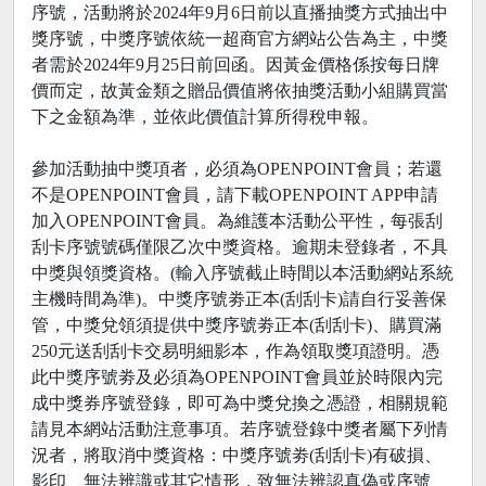
序號，活動將於2024年9月6日前以直播抽獎方式抽出中
獎序號，中獎序號依統一超商官方網站公告為主，中獎
者需於2024年9月25日前回函。因黃金價格係按每日牌
價而定，故黃金類之贈品價值將依抽獎活動小組購買當
下之金額為準，並依此價值計算所得稅申報。
參加活動抽中獎項者，必須為OPENPOINT會員；若還
不是OPENPOINT會員，請下載OPENPOINT APP申請
加入OPENPOINT會員。為維護本活動公平性，每張刮
刮卡序號號碼僅限乙次中獎資格。逾期未登錄者，不具
中獎與領獎資格。(輸入序號截止時間以本活動網站系統
主機時間為準)。中獎序號劵正本(刮刮卡)請自行妥善保
管，中獎兌領須提供中獎序號劵正本(刮刮卡)、購買滿
250元送刮刮卡交易明細影本，作為領取獎項證明。憑
此中獎序號劵及必須為OPENPOINT會員並於時限內完
成中獎券序號登錄，即可為中獎兌換之憑證，相關規範
請見本網站活動注意事項。若序號登錄中獎者屬下列情
況者，將取消中獎資格：中獎序號劵(刮刮卡)有破損、
影印、無法辨識或其它情形，致無法辨認真偽或序號