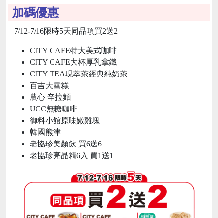
加碼優惠
7/12-7/16限時5天同品項買2送2
CITY CAFE特大美式咖啡
CITY CAFE大杯厚乳拿鐵
CITY TEA現萃茶經典純奶茶
百吉大雪糕
農心 辛拉麵
UCC無糖咖啡
御料小館原味嫩雞塊
韓國熊津
老協珍美顏飲 買6送6
老協珍亮晶精6入 買1送1