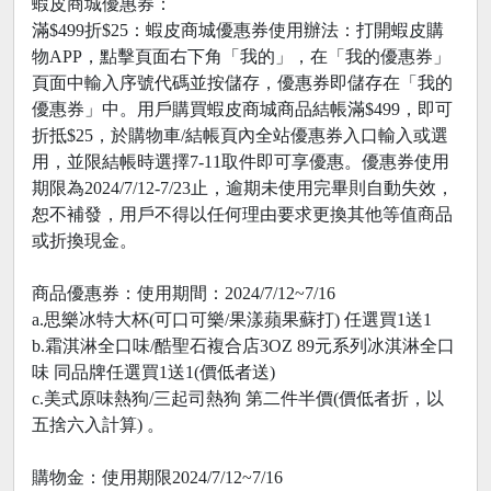
蝦皮商城優惠券：
滿$499折$25：蝦皮商城優惠券使用辦法：打開蝦皮購
物APP，點擊頁面右下角「我的」，在「我的優惠券」
頁面中輸入序號代碼並按儲存，優惠券即儲存在「我的
優惠券」中。用戶購買蝦皮商城商品結帳滿$499，即可
折抵$25，於購物車/結帳頁內全站優惠券入口輸入或選
用，並限結帳時選擇7-11取件即可享優惠。優惠券使用
期限為2024/7/12-7/23止，逾期未使用完畢則自動失效，
恕不補發，用戶不得以任何理由要求更換其他等值商品
或折換現金。
商品優惠券：使用期間：2024/7/12~7/16
a.思樂冰特大杯(可口可樂/果漾蘋果蘇打) 任選買1送1
b.霜淇淋全口味/酷聖石複合店3OZ 89元系列冰淇淋全口
味 同品牌任選買1送1(價低者送)
c.美式原味熱狗/三起司熱狗 第二件半價(價低者折，以
五捨六入計算) 。
購物金：使用期限2024/7/12~7/16