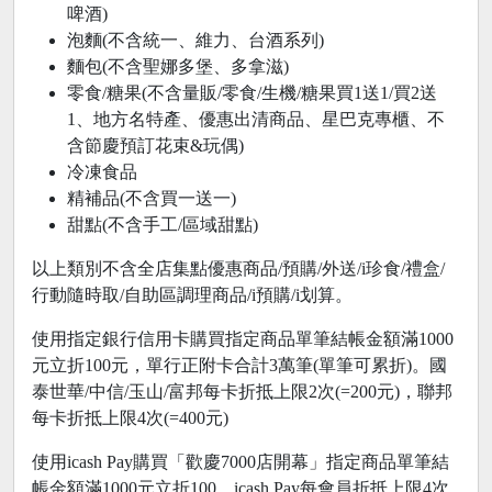
啤酒)
泡麵(不含統一、維力、台酒系列)
麵包(不含聖娜多堡、多拿滋)
零食/糖果(不含量販/零食/生機/糖果買1送1/買2送
1、地方名特產、優惠出清商品、星巴克專櫃、不
含節慶預訂花束&玩偶)
冷凍食品
精補品(不含買一送一)
甜點(不含手工/區域甜點)
以上類別不含全店集點優惠商品/預購/外送/i珍食/禮盒/
行動隨時取/自助區調理商品/i預購/i划算。
使用指定銀行信用卡購買指定商品單筆結帳金額滿1000
元立折100元，單行正附卡合計3萬筆(單筆可累折)。國
泰世華/中信/玉山/富邦每卡折抵上限2次(=200元)，聯邦
每卡折抵上限4次(=400元)
使用icash Pay購買「歡慶7000店開幕」指定商品單筆結
帳金額滿1000元立折100。icash Pay每會員折抵上限4次