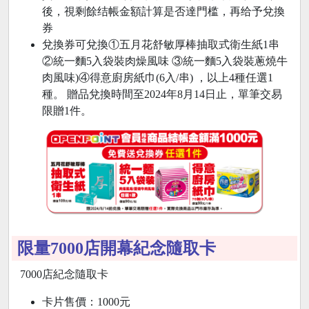
後，視剩餘结帳金額計算是否達門槛，再给予兌換
券
兌換券可兌換①五月花舒敏厚棒抽取式衛生紙1串
②統一麵5入袋裝肉燥風味 ③統一麵5入袋裝蔥燒牛
肉風味)④得意廚房紙巾(6入/串) ，以上4種任選1
種。 贈品兌換時間至2024年8月14日止，單筆交易
限贈1件。
限量7000店開幕紀念隨取卡
7000店紀念隨取卡
卡片售價：1000元