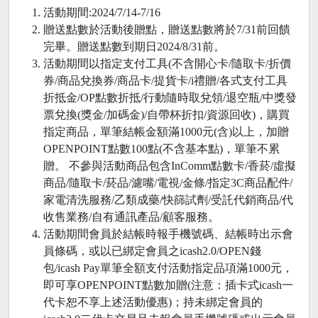
活動期間:2024/7/14-7/16
贈送點數於活動後贈點，贈送點數將於7/31前回饋
完畢。贈送點數到期日2024/8/31前。
活動期間以指定支付工具(不含開心卡/隨取卡/折價
券/商品兌換券/商品卡/提貨卡/i禮贈/各式支付工具
折抵金/OP點數折抵/行動隨時取兌領/退空瓶/中獎發
票兌換(獎金/加碼金)/自帶杯折扣/資源回收)，購買
指定商品，單筆結帳金額滿1000元(含)以上，加贈
OPENPOINT點數100點(不含基本點)，單筆不累
贈。 不參與活動商品包含InComm點數卡/香菸/虛擬
商品/隨取卡/菸品/濾嘴/電視/金條/指定3C商品配件/
家電清洗服務/乙類成藥/快篩試劑/受託代銷商品/代
收售業務/自有通訊產品/顧客服務。
活動期間會員於結帳時報手機號碼、結帳時出示會
員條碼，或以已綁定會員之icash2.0/OPEN錢
包/icash Pay單筆全額支付活動指定品項滿1000元，
即可享OPENPOINT點數加贈(注意：插卡式icash一
代卡恕不享上述活動優惠)；持未綁定會員的