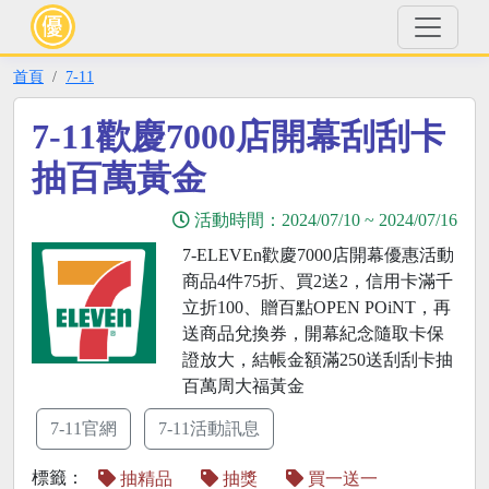
首頁
7-11
7-11歡慶7000店開幕刮刮卡
抽百萬黃金
活動時間：
2024/07/10
~
2024/07/16
7-ELEVEn歡慶7000店開幕優惠活動
商品4件75折、買2送2，信用卡滿千
立折100、贈百點OPEN POiNT，再
送商品兌換券，開幕紀念隨取卡保
證放大，結帳金額滿250送刮刮卡抽
百萬周大福黃金
7-11官網
7-11活動訊息
標籤：
抽精品
抽獎
買一送一