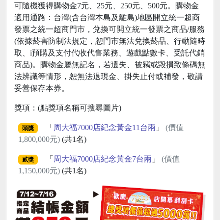
可隨機獲得購物金7元、25元、250元、500元。購物金
適用通路：台灣(含台灣本島及離島)地區開立統一超商
發票之統一超商門市，兌換可開立統一發票之商品/服務
(依據菸害防制法規定，恕門市無法兌換菸品、行動隨時
取、i預購及支付代收代售業務、遊戲點數卡、受託代銷
商品)。購物金屬無記名，若遺失、被竊或毀損致條碼無
法辨識等情形，恕無法退現金、掛失止付或補發，敬請
妥善保存本券。
獎項：(點獎項名稱可搜尋圖片)
「
周大福7000店紀念黃金11台兩
」
(價值
頭獎
1,800,000元)
(共1名)
「
周大福7000店紀念黃金7台兩
」
(價值
貳獎
1,150,000元)
(共1名)