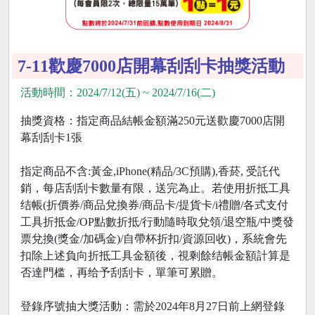
7-11歡慶7000店開幕刮刮卡抽獎活動
活動時間：2024/7/12(五) ~ 2024/7/16(二)
抽獎資格：指定商品結帳金額滿250元送歡慶7000店開
幕刮刮卡1張
指定商品不含:黃金,iPhone(精品/3C預購),香菸, 受託代
銷，每店刮刮卡數量有限，送完為止。若使用折抵工具
结帳(折價券/商品兌換券/商品卡/提貨卡/i禮贈/各式支付
工具折抵金/OP點數折抵/行動隨時取兌領/退空瓶/中獎發
票兌換(獎金/加碼金)/自帶杯折扣/資源回收)，系統會先
扣除上述負向折抵工具金額後，視剩餘结帳金額計算是
否達門槛，再给予刮刮卡，單筆可累贈。
登錄序號抽大獎活動：需於2024年8月27日前上網登錄