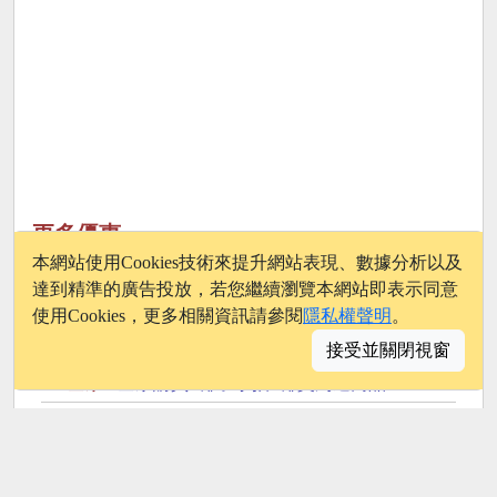
更多優惠
本網站使用Cookies技術來提升網站表現、數據分析以及
萊爾富
-
萊爾富抽獎天天刷聯邦單筆滿199元抽黃金豆
達到精準的廣告投放，若您繼續瀏覽本網站即表示同意
全家
-
全家抽獎Fun暑假全家超級配抽30份鮮食咖啡飲品
使用Cookies，更多相關資訊請參閱
隱私權聲明
。
全家
-
全家圭賢揪你了抽圭賢親筆簽名海報送圭賢小卡杯墊
接受並關閉視窗
全家
-
全家購買if椰子水抽if椰寶周邊商品
7-11
-
7-11統一發票中獎獎金加碼放大術