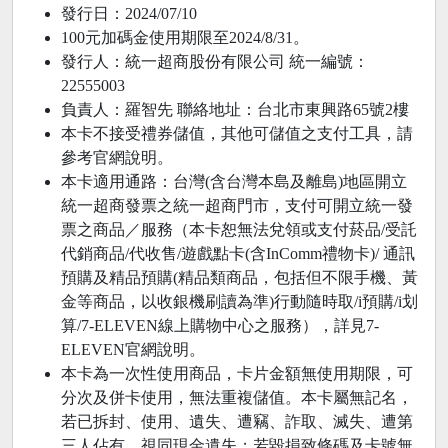
發行日：2024/07/10
100元加碼金使用期限至2024/8/31。
發行人：統一超商股份有限公司 統一編號：
22555003
負責人：羅智先 聯絡地址：台北市東興路65號2樓
本卡不接受禮券儲值，其他可儲值之支付工具，請
參考官網說明。
本卡適用通路：台灣(含台灣本島及離島)地區開立
統一超商發票之統一超商門市，支付可開立統一發
票之商品／服務（本卡恕無法兌領或支付菸品/受託
代銷商品/代收售/遊戲點卡(含InComm禮物卡)/ 通訊
預購及精品預購(精品類商品，包括但不限手機、黃
金等商品，以收銀機刷讀為準)行動隨時取/i預購/i划
算/7-ELEVEN線上購物中心之服務），詳見7-
ELEVEN官網說明。
本卡為一次性使用商品，卡片金額無使用期限，可
分次及併卡使用，無法重複儲值。本卡屬無記名，
若已拆封、使用、遺失、遭竊、詐取、滅失、遭第
三人佔有，視同現金遺失；若毀損致條碼及卡號無