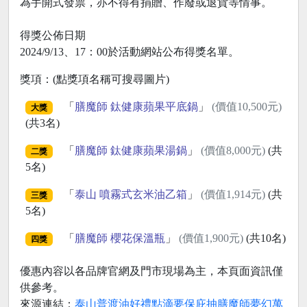
為手開式發票，亦不得有捐贈、作廢或退貨等情事。
得獎公佈日期
2024/9/13、17：00於活動網站公布得獎名單。
獎項：(點獎項名稱可搜尋圖片)
「
膳魔師 鈦健康蘋果平底鍋
」
(價值10,500元)
大獎
(共3名)
「
膳魔師 鈦健康蘋果湯鍋
」
(價值8,000元)
(共
二獎
5名)
「
泰山 噴霧式玄米油乙箱
」
(價值1,914元)
(共
三獎
5名)
「
膳魔師 櫻花保溫瓶
」
(價值1,900元)
(共10名)
四獎
優惠內容以各品牌官網及門市現場為主，本頁面資訊僅
供參考。
來源連結：
泰山普渡油好禮點滴要保庇抽膳魔師夢幻萬