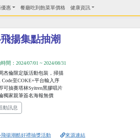
商優惠
餐廳吃到飽菜單價格
健康資訊
心飛揚集點抽潮
動時間：
2024/07/01
~
2024/08/31
周杰倫限定版活動包裝，掃描
 Code至COKE+平台輸入序
可抽賽塔林Syitren黑膠唱片
倫獨家親筆簽名海報無價
活動訊息
心飛揚潮酷好禮抽獎活動
來源連結