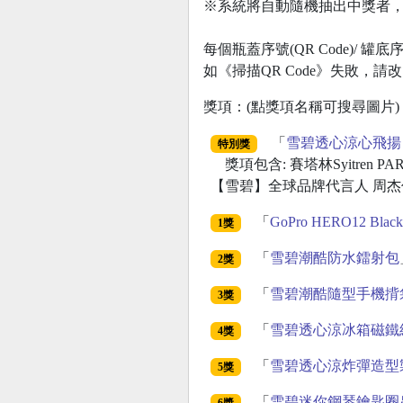
※系統將自動隨機抽出中獎者
每個瓶蓋序號(QR Code)/ 
如《掃描QR Code》失敗，
獎項：(點獎項名稱可搜尋圖片)
「
雪碧透心涼心飛揚
特別獎
獎項包含: 賽塔林Syitren PA
【雪碧】全球品牌代言人 周杰倫
「
GoPro HERO12 Black
1獎
「
雪碧潮酷防水鐳射包
2獎
「
雪碧潮酷隨型手機揹
3獎
「
雪碧透心涼冰箱磁鐵
4獎
「
雪碧透心涼炸彈造型
5獎
「
雪碧迷你鋼琴鑰匙圈