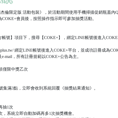
/31(六)
倫限定版 活動包裝》，於活動期間使用手機掃描促銷瓶蓋內QR 
為COKE+會員後，按照操作指示即可參加抽獎活動。
：
官方帳號】項目下，搜尋【COKE+】，綁定LINE帳號後進入COK
w.cokeplus.tw/ 綁定LINE帳號後進入COKE+平台，並成功註冊成
及e-mail，所有註冊規範以COKE+公告為主。
個獎項僅限中獎乙次
序號集滿3點，立即會收到系統回覆《抽獎結果通知》。
。
再抽1次
次，系統立即自動加碼再多1次抽獎機會。