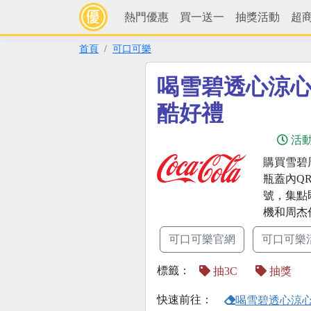
熱門優惠
買一送一
抽獎活動
超
首頁
可口可樂
喝雪碧透心涼
酷好禮
活
購買雪碧
瓶蓋內QR
號，集點即
機和周杰
可口可樂官網
可口可樂
標籤：
抽3C
抽獎
快速前往：
喝雪碧透心涼