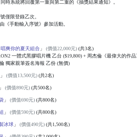
，同時系統將回覆第一重與第二重的《抽獎結果通知》。
罐底序號僅限登錄乙次。
請改由《手動輸入序號》參加活動。
 唱爽你的夏天組合
」
(價值22,000元)
(共3名)
RON2 一體式黑膠唱片機 乙台 ($19,800) + 周杰倫《最偉大的作品》(
 獨家親筆簽名海報 乙份 (無價)
」
(價值13,500元)
(共2名)
」
(價值890元)
(共500名)
袋
」
(價值690元)
(共800名)
組
」
(價值590元)
(共800名)
製冰球
」
(價值490元)
(共1,500名)
吊
」
(價值390元)
(共2,000名)